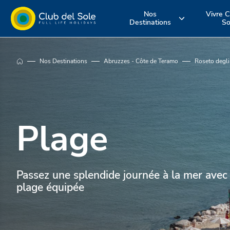
Nos
Vivre C
Destinations
So
Où voulez-vous
Vivez vos
Découvrez n
Nos Destinations
Abruzzes - Côte de Teramo
Roseto degli
aller en
vacances co
services
vacances?
vous le souha
Plage
Passez une splendide journée à la mer avec 
plage équipée