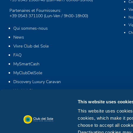
Co
Va
Partenaires et Fournisseurs:
+39 0543 371100
(Lun-Ven / 9h00-18h00)
No
Vi
Qui sommes-nous
Ch
News
Vivre Club del Sole
FAQ
MySmartCash
MyClubDelSole
Discovery Luxury Caravan
Workin' Glamp
This website uses cookie
This website uses cookies. 
cookies, which make it pos
choose to accept all cookie
Deactivating cookies may af