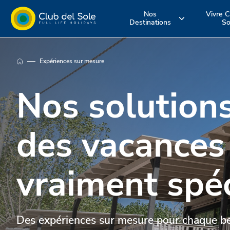
Nos
Vivre C
Destinations
So
Où voulez-vous
Vivez vos
Découvrez n
Expériences sur mesure
aller en
vacances co
services
Nos solution
vacances?
vous le souha
des vacances
vraiment spé
Des expériences sur mesure pour chaque b