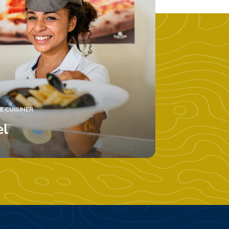
E CUISINER
el