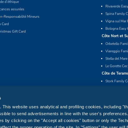
de d’éthique
Rivaverde Eas
cances assurées
Spina Family C
n-Responsabilité Mineurs
Vigna sul Mar 
p Card
Bologna Easy 
ristmas Gift Card
Côte Nort et S
Orbetello Fami
Viareggio Fami
Stella del Mare
Le Gorette Cec
Côte de Teram
Stork Family C
Roseto degli A
s
This website uses analytical and profiling cookies, including "th
sible to send advertisements in line with the user's preference
s by clicking on the "Accept all cookies" button or only the Tech
fect the proper operation of the site. In "Settings" the user will 