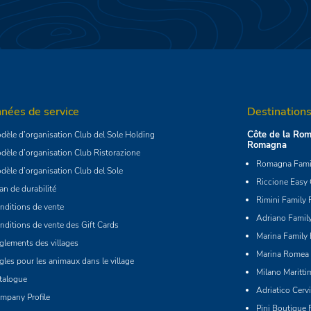
nées de service
Destinations
Côte de la Rom
dèle d’organisation Club del Sole Holding
Romagna
dèle d’organisation Club Ristorazione
Romagna Famil
dèle d’organisation Club del Sole
Riccione Easy
lan de durabilité
Rimini Family 
nditions de vente
Adriano Family
nditions de vente des Gift Cards
Marina Family 
glements des villages
Marina Romea 
gles pour les animaux dans le village
Milano Maritti
talogue
Adriatico Cerv
mpany Profile
Pini Boutique 