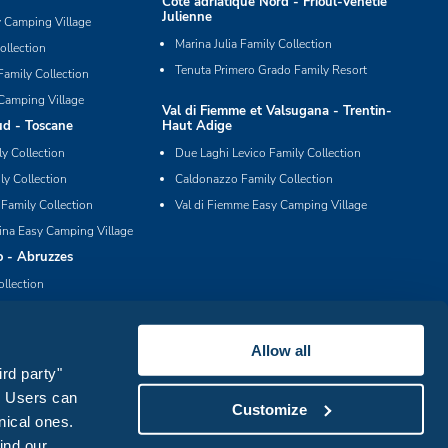
Côte adriatique Nord - Frioul-Vénétie
Julienne
y Camping Village
Marina Julia Family Collection
ollection
Tenuta Primero Grado Family Resort
Family Collection
Camping Village
Val di Fiemme et Valsugana - Trentin-
ud - Toscane
Haut Adige
ly Collection
Due Laghi Levico Family Collection
ly Collection
Caldonazzo Family Collection
 Family Collection
Val di Fiemme Easy Camping Village
ina Easy Camping Village
o - Abruzzes
ollection
bruzzi Easy Camping Village
Allow all
ird party"
s. Users can
Customize
nical ones.
find our