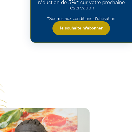
réduction de 5%* sur votre prochaine
réservation
*Soumis aux conditions d'utilisation
Je souhaite m'abonner