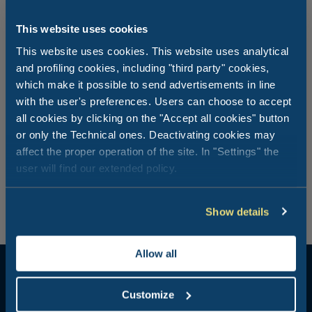
This website uses cookies
Un vrai village de vacances dans les
This website uses cookies. This website uses analytical
Abruzzes pour vos enfants
and profiling cookies, including "third party" cookies,
which make it possible to send advertisements in line
with the user's preferences. Users can choose to accept
S'amuser est une partie importante des vacances, surtout
pour les enfants : les voir heureux et impatients de
all cookies by clicking on the "Accept all cookies" button
raconter leurs expériences est une sensation
or only the Technical ones. Deactivating cookies may
incomparable. C’est pourquoi vous pouvez choisir parmi
affect the proper operation of the site. In "Settings" the
nos activités celles qu’ils préfèrent, avec la certitude que
user will find our extended policy.
toutes nos propositions d’animation sont étudiées dans
les moindres détails.
Show details
Allow all
Customize