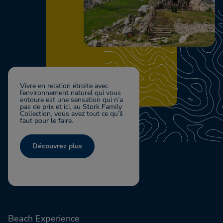
Vivre en relation étroite avec
l’environnement naturel qui vous
entoure est une sensation qui n’a
pas de prix et ici, au Stork Family
Collection, vous avez tout ce qu’il
faut pour le faire.
Découvrez plus
Beach Experience