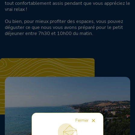
tout confortablement assis pendant que vous appréciez le
vrai relax !
Ou bien, pour mieux profiter des espaces, vous pouvez
déguster ce que nous vous avons préparé pour le petit
déjeuner entre 7h30 et 10h00 du matin.
Fermer