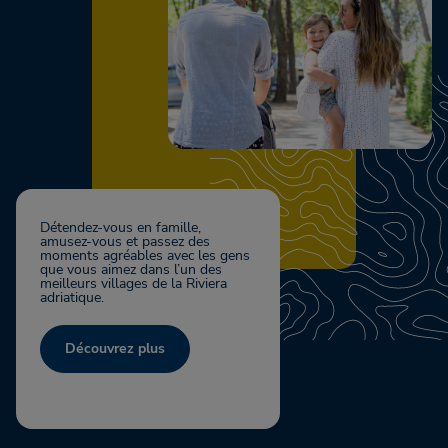
Détendez-vous en famille,
amusez-vous et passez des
moments agréables avec les gens
que vous aimez dans l’un des
meilleurs villages de la Riviera
adriatique.
Découvrez plus