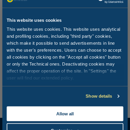
This website uses cookies
This website uses cookies. This website uses analytical
Que diriez-vous d’un dîner vraiment
and profiling cookies, including "third party" cookies,
relaxant?
which make it possible to send advertisements in line
with the user's preferences. Users can choose to accept
all cookies by clicking on the "Accept all cookies" button
Le soir est le moment où l’on se retrouve pour se
or only the Technical ones. Deactivating cookies may
raconter les découvertes de la journée, ou bien pour se
réjouir aussi de n’avoir rien fait d’autre que de paresser
affect the proper operation of the site. In "Settings" the
agréablement au bord de la mer. Peu importe ce que
user will find our extended policy.
vous avez fait, vous pouvez terminer la journée par un
dîner décontracté au restaurant de l’Adriano Family
Collection!
Show details
Allow all