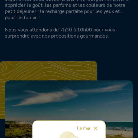
apprécier le goût, les parfums et les couleurs de notre
petit déjeuner : la recharge parfaite pour les yeux et…
pour l’estomac !
Nous vous attendons de 7h30 à 10h00 pour vous
surprendre avec nos propositions gourmandes.
Fermer