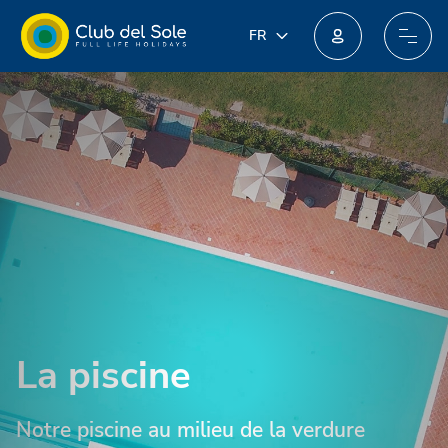
FR
FR
IT
Rejoignez le nouveau programme de fidélité : vous pourriez obtenir des récompenses incroyables !
EN
DE
PL
NL
La piscine
Notre piscine au milieu de la verdure