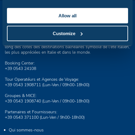
Allow all
Customize
Club del Sole est synonyme de vacances en plein air : 29 villages
touristiques à quelques pas de la mer, dans les montagnes, le
long des côtes des destinations balnéaires symbole de l'été italien,
les plus appréciées en Italie et dans le monde.
Booking Center:
+39 0543 24108
Tour Operatéurs et Agences de Voyage:
+39 0543 1908711
(Lun-Ven / 09h00-18h00)
Groupes & MICE:
+39 0543 1908740
(Lun-Ven / 09h00-18h00)
Partenaires et Fournisseurs:
+39 0543 371100
(Lun-Ven / 9h00-18h00)
Qui sommes-nous