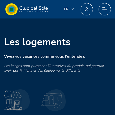
FR
FR
IT
Rejoignez le nouveau programme de fidélité : vous pourriez obtenir des récompenses incroyables !
EN
DE
PL
Les logements
NL
Vivez vos vacances comme vous l'entendez.
Les images sont purement illustratives du produit, qui pourrait
avoir des finitions et des équipements différents