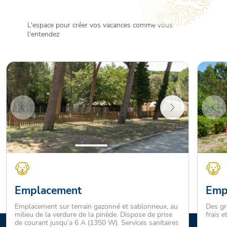
L'espace pour créer vos vacances comme vous
l'entendez
Emplacement
Emp
Emplacement sur terrain gazonné et sablonneux, au
Des gr
milieu de la verdure de la pinède. Dispose de prise
frais e
de courant jusqu’a 6 A (1350 W). Services sanitaires