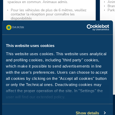
spacieux en commun. Animaux admis.
Ani
Bran
Pour les véhicules de plus de 6 mètres, veuillez
Park
contacter la réception pour connaître les
disponibilités
40-90 m² de surface - Animaux admis
Consommation d’électricité comprise
Eau chaude et douches gratuites
Parking à l’intérieur de l’emplacement compris
Conseillé pour : caravanes, camping-cars et
tentes.
This website uses cookies
This website uses cookies. This website uses analytical
and profiling cookies, including "third party" cookies,
which make it possible to send advertisements in line
with the user's preferences. Users can choose to accept
all cookies by clicking on the "Accept all cookies" button
or only the Technical ones. Deactivating cookies may
affect the proper operation of the site. In "Settings" the
user will find our extended policy.
Show details