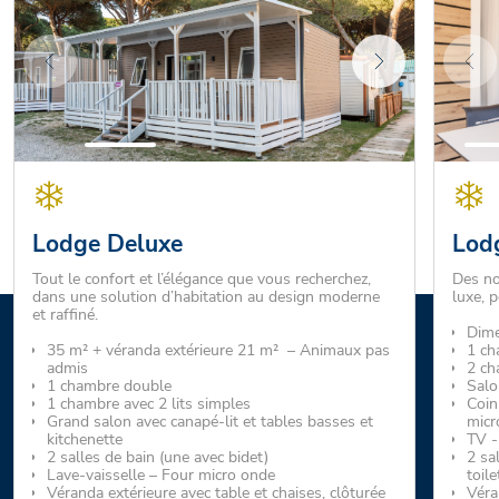
Lodge Deluxe
Lodg
Tout le confort et l’élégance que vous recherchez,
Des no
dans une solution d’habitation au design moderne
luxe, 
et raffiné.
Dime
35 m² + véranda extérieure 21 m² – Animaux pas
1 ch
admis
2 ch
1 chambre double
Salo
1 chambre avec 2 lits simples
Coin 
Grand salon avec canapé-lit et tables basses et
micr
kitchenette
TV -
2 salles de bain (une avec bidet)
2 sa
Lave-vaisselle – Four micro onde
toile
Véranda extérieure avec table et chaises, clôturée
Véra