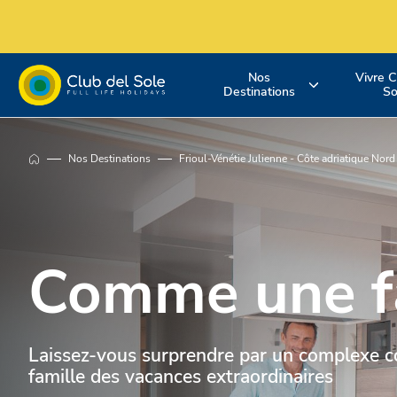
Nos
Vivre C
Destinations
So
Où voulez-vous
Vivez vos
Découvrez n
Nos Destinations
Frioul-Vénétie Julienne - Côte adriatique Nord
aller en
vacances co
services
vacances?
vous le souha
Comme une f
Laissez-vous surprendre par un complexe co
famille des vacances extraordinaires