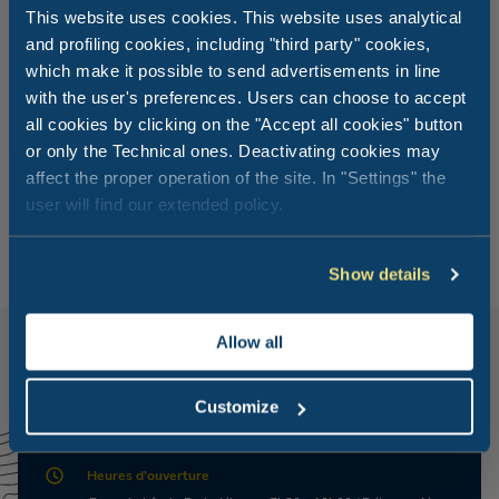
This website uses cookies. This website uses analytical
and profiling cookies, including "third party" cookies,
which make it possible to send advertisements in line
Asseyez-vous et
commandez
ce que
with the user's preferences. Users can choose to accept
vous voulez!
all cookies by clicking on the "Accept all cookies" button
or only the Technical ones. Deactivating cookies may
affect the proper operation of the site. In "Settings" the
Commandez avec l'application MyClubDelSole et recevez
user will find our extended policy.
le déjeuner ou le dîner directement dans votre logement.
Show details
Allow all
Customize
Télécharger le menu
Heures d'ouverture