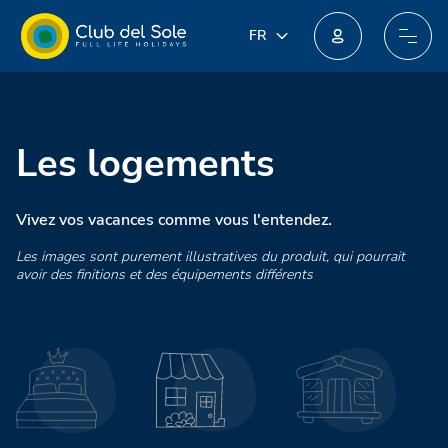
FR
FR
IT
Rejoignez le nouveau programme de fidélité : vous pourriez obtenir des récompenses incroyables !
EN
DE
PL
Les logements
NL
Vivez vos vacances comme vous l'entendez.
Les images sont purement illustratives du produit, qui pourrait
avoir des finitions et des équipements différents