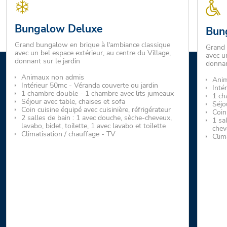
Bungalow Deluxe
Bun
Grand bungalow en brique à l'ambiance classique
Grand 
avec un bel espace extérieur, au centre du Village,
avec un
donnant sur le jardin
donnan
Animaux non admis
Anim
Intérieur 50mc - Véranda couverte ou jardin
Inté
1 chambre double - 1 chambre avec lits jumeaux
1 ch
Séjour avec table, chaises et sofa
Séjo
Coin cuisine équipé avec cuisinière, réfrigérateur
Coin
2 salles de bain : 1 avec douche, sèche-cheveux,
1 sa
lavabo, bidet, toilette, 1 avec lavabo et toilette
chev
Climatisation / chauffage - TV
Clim