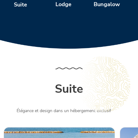
Bungalow
A
Lodge
Suite
Suite
Élégance et design dans un hébergement exclusif