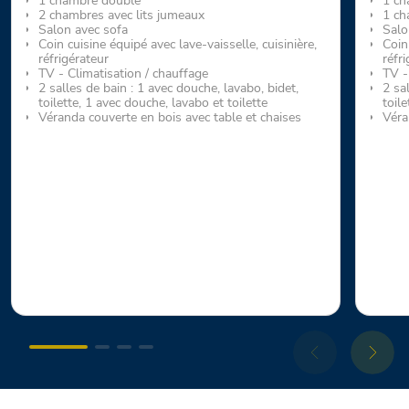
1 chambre double
1 ch
2 chambres avec lits jumeaux
1 ch
Salon avec sofa
Salo
Coin cuisine équipé avec lave-vaisselle, cuisinière,
Coin 
réfrigérateur
réfr
TV - Climatisation / chauffage
TV -
2 salles de bain : 1 avec douche, lavabo, bidet,
2 sa
toilette, 1 avec douche, lavabo et toilette
toil
Véranda couverte en bois avec table et chaises
Véra