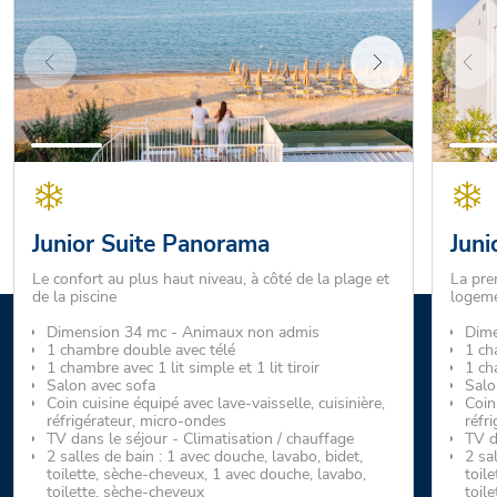
Junior Suite Panorama
Juni
Le confort au plus haut niveau, à côté de la plage et
La pre
de la piscine
logeme
Dimension 34 mc - Animaux non admis
Dime
1 chambre double avec télé
1 ch
1 chambre avec 1 lit simple et 1 lit tiroir
1 cha
Salon avec sofa
Salo
Coin cuisine équipé avec lave-vaisselle, cuisinière,
Coin 
réfrigérateur, micro-ondes
réfr
TV dans le séjour - Climatisation / chauffage
TV d
2 salles de bain : 1 avec douche, lavabo, bidet,
2 sa
toilette, sèche-cheveux, 1 avec douche, lavabo,
toil
toilette, sèche-cheveux
toil