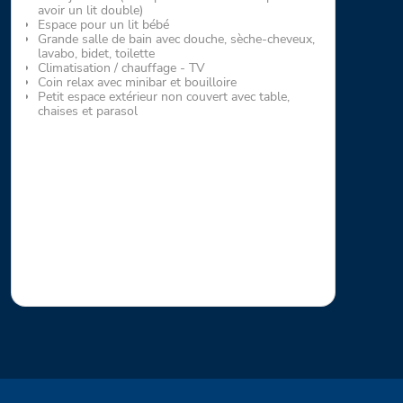
avoir un lit double)
Espace pour un lit bébé
Grande salle de bain avec douche, sèche-cheveux,
lavabo, bidet, toilette
Climatisation / chauffage - TV
Coin relax avec minibar et bouilloire
Petit espace extérieur non couvert avec table,
chaises et parasol