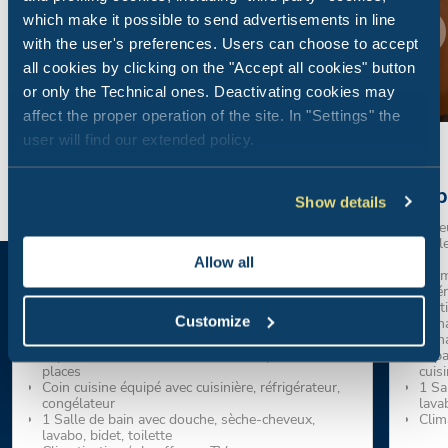
which make it possible to send advertisements in line
with the user's preferences. Users can choose to accept
all cookies by clicking on the "Accept all cookies" button
or only the Technical ones. Deactivating cookies may
affect the proper operation of the site. In "Settings" the
user will find our extended policy.
Appartement Deux Pièces
App
Show details
Deluxe
Unique en son genre, un deux pièces avec
Spacie
mezzanine, au calme et à deux pas de la mer
pour l
Allow all
Animaux admis
Ani
Intérieur 45mc - Grande véranda couverte avec
Inté
portillon et table et bancs
porti
Customize
1 chambre double
1 ch
Mezzanine avec un lit double (large 140 cm)
1 ch
Espace de vie avec coin cuisine, canapé-lit à deux
Espa
places
cuisi
Coin cuisine équipé avec cuisinière, réfrigérateur,
1 Sa
congélateur
lavab
1 Salle de bain avec douche, sèche-cheveux,
Clim
lavabo, bidet, toilette