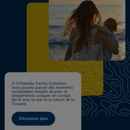
À l’Orbetello Family Collection,
vous pouvez passer des moments
inoubliables remplis de joies et
d’expériences uniques en contact
étroit avec la mer et la nature de la
Toscane.
Découvrez plus