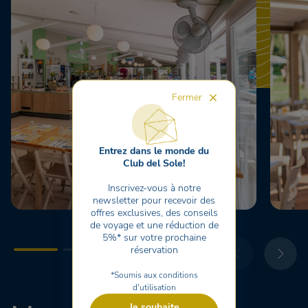
Fermer
Entrez dans le monde du
Club del Sole!
Inscrivez-vous à notre
newsletter pour recevoir des
offres exclusives, des conseils
de voyage et une réduction de
5%* sur votre prochaine
réservation
*Soumis aux conditions
d'utilisation
Je souhaite