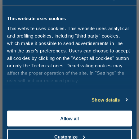
This website uses cookies
This website uses cookies. This website uses analytical
and profiling cookies, including "third party" cookies,
which make it possible to send advertisements in line
with the user's preferences. Users can choose to accept
all cookies by clicking on the "Accept all cookies" button
or only the Technical ones. Deactivating cookies may
affect the proper operation of the site. In "Settings" the
Asseyez-vous et
commandez
ce que
user will find our extended policy.
vous voulez!
Show details
Commandez avec l'application MyClubDelSole et recevez
le déjeuner ou le dîner directement dans votre logement.
Allow all
Customize