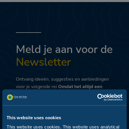
Meld je aan voor de
Newsletter
Ontvang ideeën, suggesties en aanbiedingen
voor je volgende rei
Omdat het altijd een
goed moment is om aan vakantie te denken.
Door de gegevens te verzenden verklaar ik dat
ik het
privacybeleid
heb gelezen
This website uses cookies
This website uses cookies. This website uses analytical