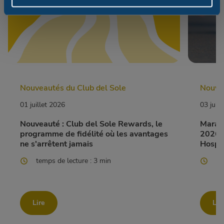
Nouveautés du Club del Sole
Nouvea
01 juillet 2026
03 juin
Nouveauté : Club del Sole Rewards, le
Marato
programme de fidélité où les avantages
2026 a
ne s'arrêtent jamais
Hospit
temps de lecture : 3 min
te
Lire
Lir