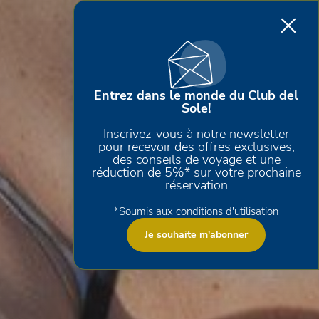
Entrez dans le monde du Club del
Sole!
Inscrivez-vous à notre newsletter
pour recevoir des offres exclusives,
des conseils de voyage et une
réduction de 5%* sur votre prochaine
réservation
*Soumis aux conditions d'utilisation
Je souhaite m'abonner