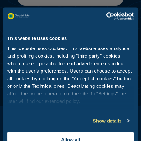
Soumettre
This website uses cookies
OFFRES DÉDIÉE - PROFILAGE ET ANALYSE DES
This website uses cookies. This website uses analytical
DONNÉES
and profiling cookies, including "third party" cookies,
Je consens
which make it possible to send advertisements in line
with the user's preferences. Users can choose to accept
all cookies by clicking on the "Accept all cookies" button
or only the Technical ones. Deactivating cookies may
affect the proper operation of the site. In "Settings" the
user will find our extended policy.
Show details
Allow all