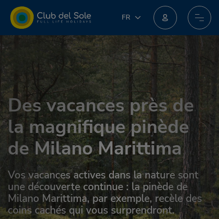
FR
FR
IT
Rejoignez le nouveau programme de fidélité : vous pourriez obtenir des récompenses incroyables !
EN
DE
PL
NL
Des vacances près de
la magnifique pinède
de Milano Marittima
Vos vacances actives dans la nature sont
une découverte continue : la pinède de
Milano Marittima, par exemple, recèle des
coins cachés qui vous surprendront.