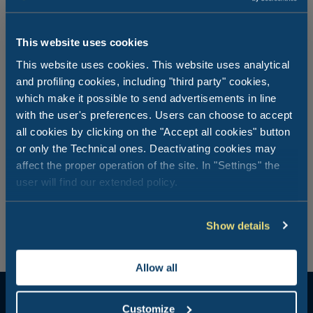
This website uses cookies
This website uses cookies. This website uses analytical
Après avoir fait le plein de nature…
and profiling cookies, including "third party" cookies,
vite à table.
which make it possible to send advertisements in line
with the user's preferences. Users can choose to accept
Le soir est le moment du relax, pour se raconter les
all cookies by clicking on the "Accept all cookies" button
endroits visités pendant la journée, pour savourer le
or only the Technical ones. Deactivating cookies may
souvenir d’une agréable journée au bord de la mer ou
affect the proper operation of the site. In "Settings" the
pour calculer les kilomètres parcourus. Peu importe vos
user will find our extended policy.
activités, vous méritez de conclure votre journée par un
dîner relaxant au restaurant du Milano Marittima
Boutique Resort de Milano Marittima.
Show details
Allow all
Customize