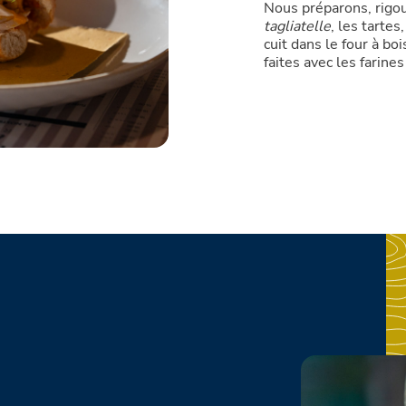
Nous préparons, rigo
tagliatelle
, les tartes
cuit dans le four à boi
faites avec les farines