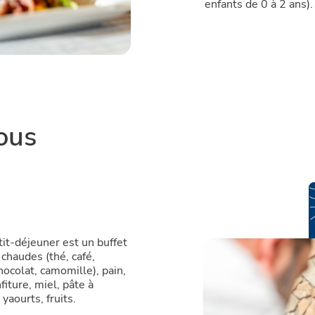
enfants de 0 à 2 ans).
ous
tit-déjeuner est un buffet
chaudes (thé, café,
chocolat, camomille), pain,
fiture, miel, pâte à
 yaourts, fruits.