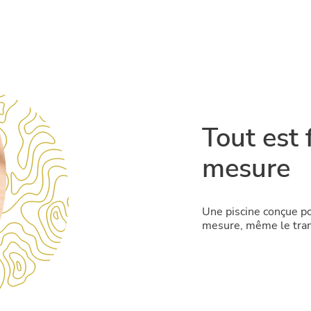
Tout est 
mesure
Une piscine conçue pou
mesure, même le tran