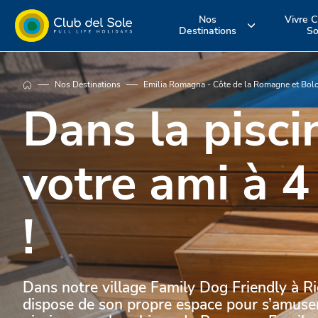
Nos
Vivre C
Destinations
So
Où voulez-vous
Vivez vos
Découvrez n
Nos Destinations
Emilia Romagna - Côte de la Romagne et Bol
aller en
vacances co
services
Dans la pisci
vacances?
vous le souha
votre ami à 4
!
Dans notre village Family Dog Friendly à Ri
dispose de son propre espace pour s’amuser