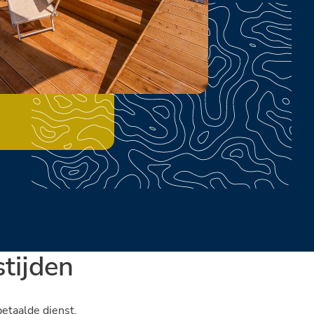
tijden
etaalde dienst.