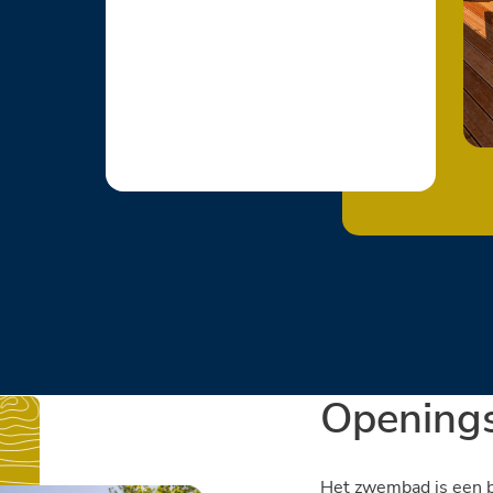
Openings
Het zwembad is een b