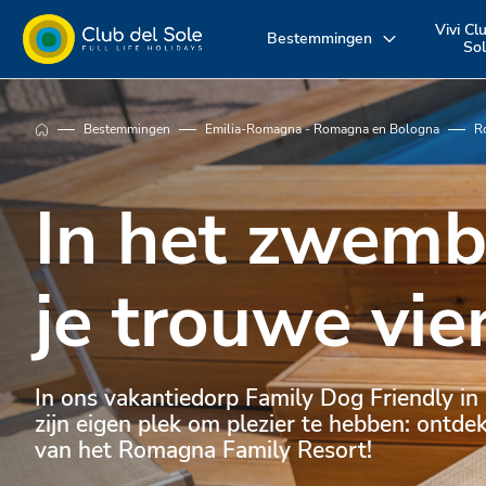
Vivi Cl
Bestemmingen
So
Beleef uw
Waar wil je op
Ontdek onz
Bestemmingen
Emilia-Romagna - Romagna en Bologna
R
vakantie zoals u
vakantie
diensten
In het zwem
dat wilt
naartoe?
je trouwe vie
In ons vakantiedorp Family Dog Friendly in 
zijn eigen plek om plezier te hebben: ontd
van het Romagna Family Resort!