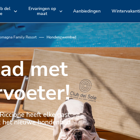
ub del
Ervaringen op
Aanbiedingen
Wintervakant
le
maat
e
Hotelarrangement
Accommodatie
EMILIA ROMAGNA
TOSCANE
Romagna
Maremma
en
en
omagna Family Resort
Hondenzwembad
Bologna
Versilia
Actieve belevenissen en fietstochten
Zwembaden
bad met
Spina Adventures
Stranden
rvoeter!
Entertainment
Restaurants
Riccione heeft elke gast
ek het nieuwe hondenbad