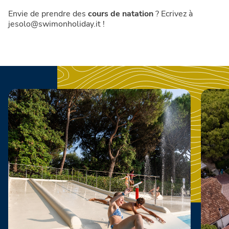
Envie de prendre des
cours de natation
? Ecrivez à
jesolo@swimonholiday.it !