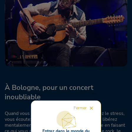
À Bologne, pour un concert
inoubliable
Fermer
Quand vous assistez à un concert, vous oubliez le stress,
vous écoutez de la bonne musique, vous vous libérez
mentalement et vous pouvez être vous-même en faisant
ce qui vous passionne. Ne perdez pas le jazz, le rock, le
Entrez dans le monde du