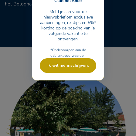
Club del Sole!
het Bologna Easy Camping Village!
Meld je aan voor de
nieuwsbrief om exclusieve
aanbiedingen, reistips en 5%*
korting op de boeking van je
volgende vakantie te
ontvangen.
*Onderworpen aan de
gebruiksvoorwaarden
Ik wil me inschrijven.