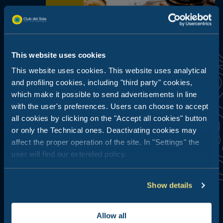
This website uses cookies
This website uses cookies. This website uses analytical
and profiling cookies, including "third party" cookies,
which make it possible to send advertisements in line
with the user's preferences. Users can choose to accept
all cookies by clicking on the "Accept all cookies" button
We weten het, eten verenigt
or only the Technical ones. Deactivating cookies may
iedereen: Ontdek en geniet van
nieuwe smaken en geuren, ervaar
affect the proper operation of the site. In "Settings" the
de enogastronomische emoties die
user will find our extended policy.
dit gebied je biedt.
Lees verder
Show details
Allow all