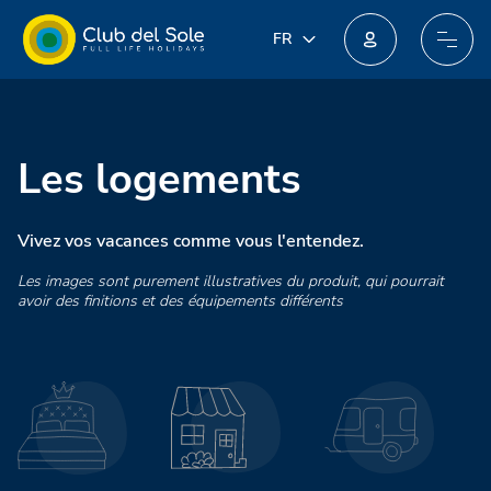
FR
FR
IT
Rejoignez le nouveau programme de fidélité : vous pourriez obtenir des récompenses incroyables !
EN
DE
PL
Les logements
NL
Vivez vos vacances comme vous l'entendez.
Les images sont purement illustratives du produit, qui pourrait
avoir des finitions et des équipements différents