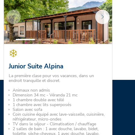
Junior Suite Alpina
La première clase pour vos vacances, dans un
endroit tranquille et discret.
Animaux non admis
Dimension 34 mc - Véranda 21 mc
1 chambre double avec télé
1 chambre avec lits superposés
Salon avec sofa
Coin cuisine équipé avec lave-vaisselle, cuisinière,
réfrigérateur, micro-ondes
TV dans le séjour - Climatisation / chauffage
2 salles de bain : 1 avec douche, lavabo, bidet,
toilette, sèche-cheveux, 1 avec douche, lavabo,