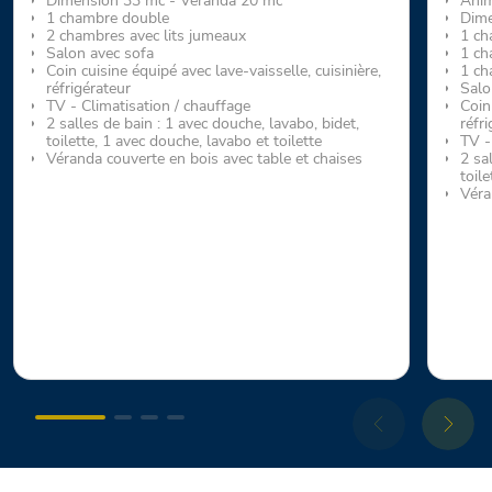
Dimension 33 mc - Véranda 20 mc
Ani
1 chambre double
Dime
2 chambres avec lits jumeaux
1 ch
Salon avec sofa
1 ch
Coin cuisine équipé avec lave-vaisselle, cuisinière,
1 ch
réfrigérateur
Salo
TV - Climatisation / chauffage
Coin 
2 salles de bain : 1 avec douche, lavabo, bidet,
réfr
toilette, 1 avec douche, lavabo et toilette
TV -
Véranda couverte en bois avec table et chaises
2 sa
toile
Véra