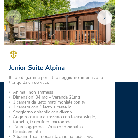
Junior Suite Alpina
Il Top di gamma per il tuo soggiorno, in una zona
tranquilla e riservata.
Animali non ammessi
Dimensioni 34 mq - Veranda 21mq
1 camera da letto matrimoniale con tv
1 camera con 1 letto a castello
Soggiorno abitabile con divano
Angolo cottura attrezzato con lavastoviglie,
fornello, frigorifero, microonde
TV in soggiorno - Aria condizionata /
Riscaldamento
2 bagni: 1 con doccia, lavandino, bidet, wc,