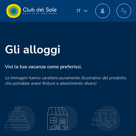
IT
IT
EN
Unisciti al nuovo programma fedeltà: potresti ottenere incredibili premi!
DE
FR
PL
Gli alloggi
NL
Vivi la tua vacanza come preferisci.
Le immagini hanno carattere puramente illustrativo del prodotto,
che potrebbe avere finiture e allestimento diversi