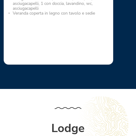
asciugacapelli, 1 con doccia, lavandino, wc,
asciugacapelli
Veranda coperta in legno con tavolo e sedie
Lodge