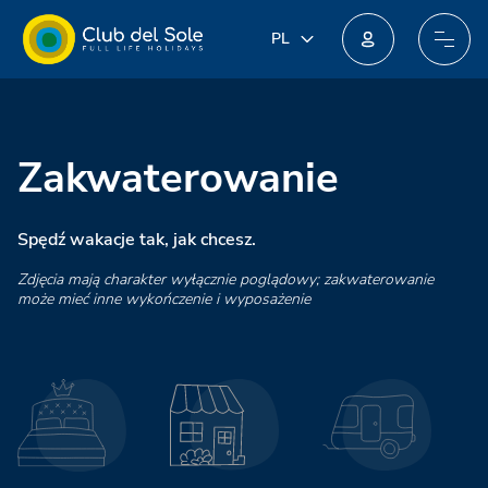
PL
PL
IT
Dołącz do nowego programu lojalnościowego: możesz zdobyć niesamowite nagrody!
EN
DE
FR
Zakwaterowanie
NL
Spędź wakacje tak, jak chcesz.
Zdjęcia mają charakter wyłącznie poglądowy; zakwaterowanie
może mieć inne wykończenie i wyposażenie