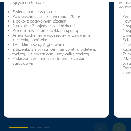
liczących do 6 osób.
w mie
wystro
Zwierzęta mile widziane
Powierzchnia 33 m² – weranda 20 m²
Zwie
1 pokój z podwójnym łóżkiem
Powi
2 pokoje z 2 pojedynczymi łóżkami
1 sy
Przestronny salon z rozkładaną sofą
1 sy
Aneks kuchenny wyposażony w zmywarkę,
1 sy
kuchenkę, lodówkę
Salo
TV – klimatyzacja/ogrzewanie
Anek
2 łazienki: 1 z prysznicem, umywalką, bidetem,
kuch
toaletą, 1 z prysznicem, umywalką, toaletą
Tele
Zadaszona weranda ze stołem i krzesłami
2 ła
ogrodowymi
toal
Zada
krze