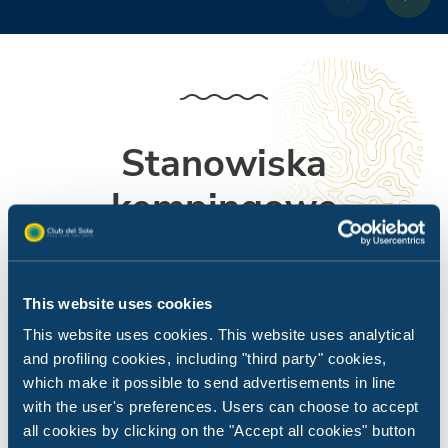
Stanowiska
kempingowe
Przestrzeń, w której możesz stworzyć swoje wakacje,
dokładnie tak, jak lubisz.
This website uses cookies
This website uses cookies. This website uses analytical
and profiling cookies, including "third party" cookies,
which make it possible to send advertisements in line
with the user's preferences. Users can choose to accept
all cookies by clicking on the "Accept all cookies" button