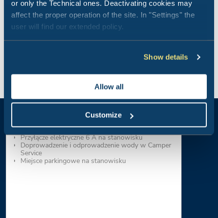
or only the Technical ones. Deactivating cookies may
affect the proper operation of the site. In "Settings" the
user will find our extended policy.
Show details
Stanowisko kempingowe
Wygodne, płaskie stanowiska z przyłączem
elektrycznym.
Allow all
Powierzchnia od 70 do 120 m²
Odpowiednie dla namiotów, przyczep
kempingowych, średnich kamperów
Customize
Ciepła woda, bezpłatne prysznice we wspólnych
toaletach
Przyłącze elektryczne 6 A na stanowisku
Doprowadzenie i odprowadzenie wody w Camper
Service
Miejsce parkingowe na stanowisku