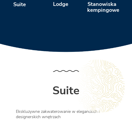
Stanowiska
Lodge
Suite
kempingowe
Suite
Ekskluzywne zakwaterowanie w eleganckich i
designerskich wnętrzach