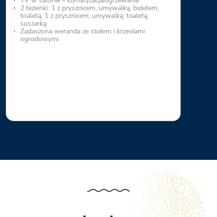
TV w salonie – klimatyzacja/ogrzewanie
2 łazienki: 1 z prysznicem, umywalką, bidetem,
toaletą, 1 z prysznicem, umywalką, toaletą,
suszarką
Zadaszona weranda ze stołem i krzesłami
ogrodowymi