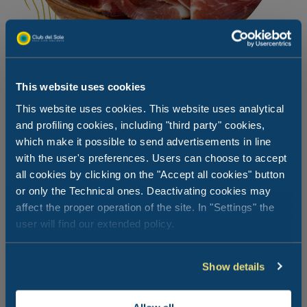
This website uses cookies
Les Routes des Vins et des Saveurs
This website uses cookies. This website uses analytical
du Trentin
and profiling cookies, including "third party" cookies,
which make it possible to send advertisements in line
with the user's preferences. Users can choose to accept
La nature, la détente et la gastronomie sont depuis
all cookies by clicking on the "Accept all cookies" button
toujours les éléments emblématiques d'un séjour en
Trentin-Haut-Adige. La Route des Vins et des Saveurs
or only the Technical ones. Deactivating cookies may
est un parcours idéal à découvrir parmi les produits
affect the proper operation of the site. In "Settings" the
œnogastronomiques d'excellence du territoire comme le
user will find our extended policy.
Fromage de La chèvre Caprino Erborinato, le Marzemino,
l’Huile d’Olive Vierge Extra AOP Garda Trentino, la
Lucanica del Trentino, le Speck Alto Adige IGP, le Moena
Show details
Blu, la Viande Salée (Carne Salada), le Riesling. Du reste,
la nourriture a toujours été le meilleur témoin de la
culture d'une terre.