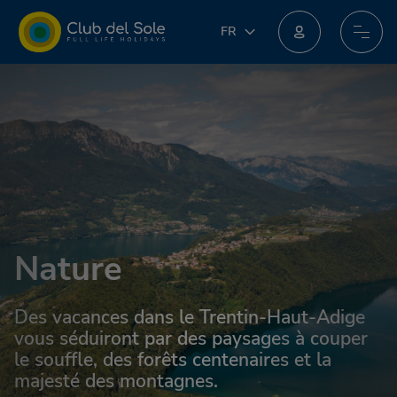
FR
FR
IT
Rejoignez le nouveau programme de fidélité : vous pourriez obtenir des récompenses incroyables !
EN
DE
PL
NL
Nature
Des vacances dans le Trentin-Haut-Adige
vous séduiront par des paysages à couper
le souffle, des forêts centenaires et la
majesté des montagnes.