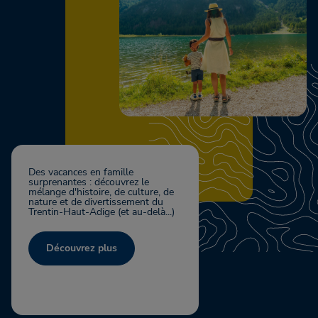
Des vacances en famille
surprenantes : découvrez le
mélange d'histoire, de culture, de
nature et de divertissement du
Trentin-Haut-Adige (et au-delà...)
Découvrez plus