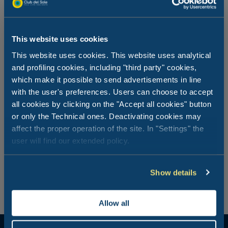
This website uses cookies
This website uses cookies. This website uses analytical
and profiling cookies, including "third party" cookies,
Oasis WWF de Valtrigona
which make it possible to send advertisements in line
with the user's preferences. Users can choose to accept
L'Oasis de Valtrigona est une petite vallée au sein de la
all cookies by clicking on the "Accept all cookies" button
chaîne du Lagorai, dans la commune de Telve. La visiter
or only the Technical ones. Deactivating cookies may
signifie traverser des forêts d'épicéas, de pins cembro et
affect the proper operation of the site. In "Settings" the
de mélèzes, et profiter de la beauté d'une flore et d'une
user will find our extended policy.
faune typiquement alpines dans un environnement
naturel préservé. Le Centre des Visiteurs de l'Oasis sera
votre point de référence pour toutes les informations
pertinentes.
Show details
Allow all