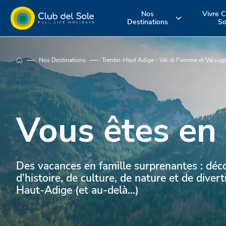
Nos
Vivre C
Destinations
So
Où voulez-vous
Vivez vos
Découvrez n
Nos Destinations
Trentin-Haut Adige - Val di Fiemme et Valsug
aller en
vacances co
services
vacances?
vous le souha
Vous êtes en 
Des vacances en famille surprenantes : déc
d'histoire, de culture, de nature et de diver
Haut-Adige (et au-delà...)