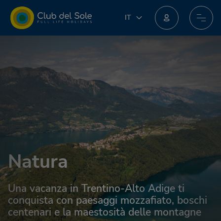
IT
IT
EN
Unisciti al nuovo programma fedeltà: potresti ottenere incredibili premi!
DE
FR
PL
NL
Natura
Una vacanza in Trentino-Alto Adige ti
conquista con paesaggi mozzafiato, boschi
centenari e la maestosità delle montagne