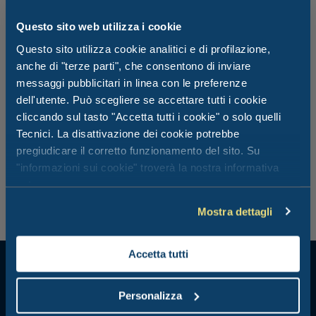
Questo sito web utilizza i cookie
Questo sito utilizza cookie analitici e di profilazione,
Oasi WWF di Valtrigona
anche di "terze parti", che consentono di inviare
messaggi pubblicitari in linea con le preferenze
L’Oasi di Valtrigona è una piccola valle all’interno della
dell'utente. Può scegliere se accettare tutti i cookie
catena del Lagorai, nel comune di Telve. Visitarla significa
cliccando sul tasto "Accetta tutti i cookie" o solo quelli
attraversare foreste di abeti rossi, cembri e larici, e
Tecnici. La disattivazione dei cookie potrebbe
godere della bellezza di una flora e di una fauna
pregiudicare il corretto funzionamento del sito. Su
tipicamente alpina in un ambiente naturale
"informazioni sui cookie" troverà la nostra informativa
incontaminato. Il Centro Visitatori dell’Oasi sarà il tuo
punto di riferimento per tutte le informazioni del caso.
estesa.
Mostra dettagli
Accetta tutti
Personalizza