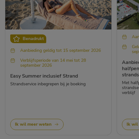
Aan
Benadrukt
Gel
Aanbieding geldig tot 15 september 2026
sep
Verblijfsperiode van 14 mei tot 28
Aanbied
september 2026
halfpen
strands
Easy Summer inclusief Strand
Met half
Strandservice inbegrepen bij je boeking
strandse
verblijf
Ik wil meer weten
Ik wi