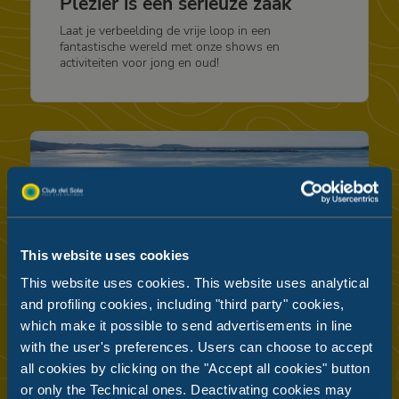
Plezier is een serieuze zaak
Laat je verbeelding de vrije loop in een
fantastische wereld met onze shows en
activiteiten voor jong en oud!
This website uses cookies
This website uses cookies. This website uses analytical
and profiling cookies, including "third party" cookies,
which make it possible to send advertisements in line
with the user's preferences. Users can choose to accept
all cookies by clicking on the "Accept all cookies" button
or only the Technical ones. Deactivating cookies may
STRANDEN