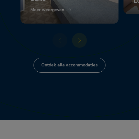
L
Meer weergeven
Me
Ontdek alle accommodaties