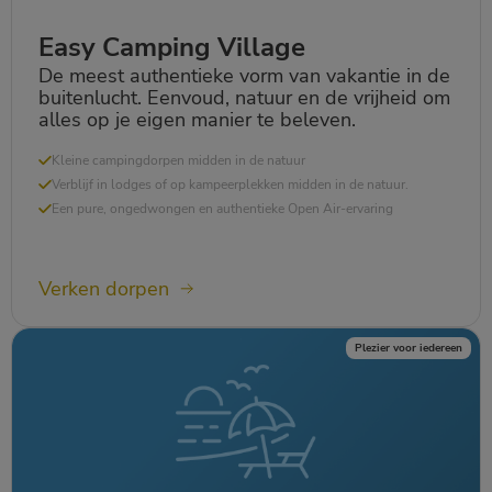
Easy Camping Village
De meest authentieke vorm van vakantie in de
buitenlucht. Eenvoud, natuur en de vrijheid om
alles op je eigen manier te beleven.
Kleine campingdorpen midden in de natuur
Verblijf in lodges of op kampeerplekken midden in de natuur.
Een pure, ongedwongen en authentieke Open Air-ervaring
Verken dorpen
Plezier voor iedereen