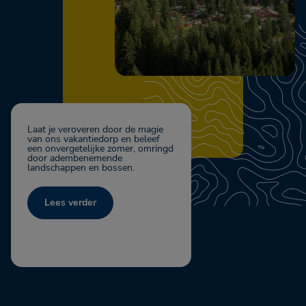
Laat je veroveren door de magie
van ons vakantiedorp en beleef
een onvergetelijke zomer, omringd
door adembenemende
landschappen en bossen.
Lees verder