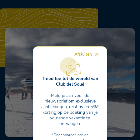
Afsluiten
Treed toe tot de wereld van
Club del Sole!
Meld je aan voor de
nieuwsbrief om exclusieve
aanbiedingen, reistips en 5%*
korting op de boeking van je
volgende vakantie te
ontvangen.
*Onderworpen aan de