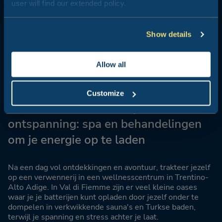
user will find our extended policy.
Show details
Allow all
Customize
Geniet van een koninklijke
ontspanning: spa en behandelingen
om je energie op te laden
Na een dag vol ontdekkingen en avontuur, trakteer jezelf
op een verwennerij in een wellnesscentrum in Trentino-
Alto Adige. In Val di Fiemme zijn er veel kleine oases
waar je je batterijen kunt opladen door jezelf onder te
dompelen in verkwikkende sauna's en Turkse baden,
terwijl je spanning en stress achter je laat.