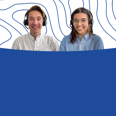
Vragen
en
antwoorden