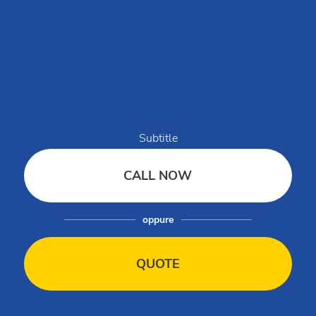
MySmartCash
MyClubDelSole
Discovery Luxury Caravan
Workin' Glamp
Servicegegevens
Subtitle
Club del Sole Holding Organisational Model
CALL NOW
Club del Sole Organisational Model
Club del Sole Organisational Model
Whistleblowing
oppure
Sustainability Report
Sales Terms and Condition
QUOTE
Gift Cards Terms and Condition Sale
Villages Rules
Rules for animals in the village