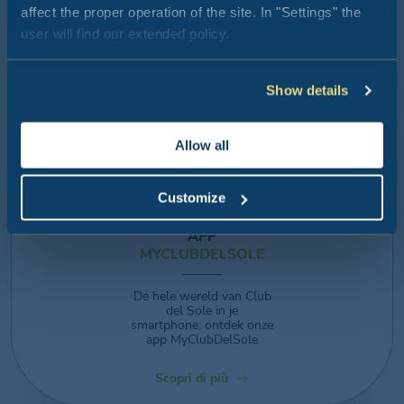
Sole
affect the proper operation of the site. In "Settings" the
user will find our extended policy.
Ontdek meer
Show details
Allow all
Customize
APP
MYCLUBDELSOLE
De hele wereld van Club
del Sole in je
smartphone: ontdek onze
app MyClubDelSole
Scopri di più