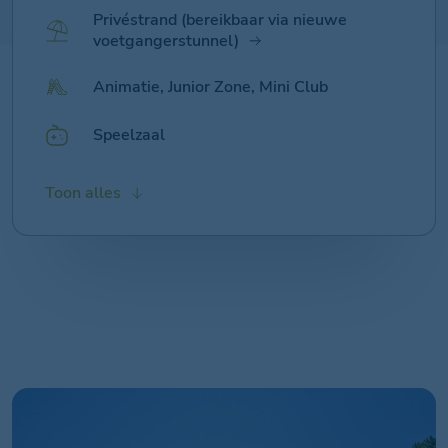
Privéstrand (bereikbaar via nieuwe
voetgangerstunnel)
Animatie, Junior Zone, Mini Club
Speelzaal
Hondenstrand, Agility Dog, Hondenwas,
Zonnebankzone
Strandvolleybal, Zaalvoetbal
Markt, Bazaar, Kiosk, Tabakswinkel
Wi-Fi
Monetair / Cashless Betaling
Fietsverhuur
Wasserij
Excursies
Toon alles
Hondentrainer