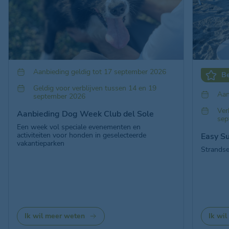
Aanbieding geldig tot 17 september 2026
B
Geldig voor verblijven tussen 14 en 19
Aan
september 2026
Ver
Aanbieding Dog Week Club del Sole
sep
Een week vol speciale evenementen en
activiteiten voor honden in geselecteerde
Easy Su
vakantieparken
Strandse
Ik wil meer weten
Ik wi