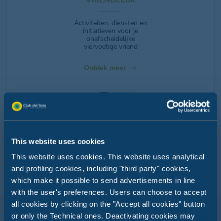
Activiteiten, diensten en
initiatieven voor je
onafscheidelijke
viervoetige vriend
Ontdek meer
This website uses cookies
This website uses cookies. This website uses analytical
and profiling cookies, including "third party" cookies,
MIJN SLIMME GELD
ARMBAND
which make it possible to send advertisements in line
with the user's preferences. Users can choose to accept
Geniet van een zorgeloze
all cookies by clicking on the "Accept all cookies" button
vakantie met de cashless
or only the Technical ones. Deactivating cookies may
betaling van Club del