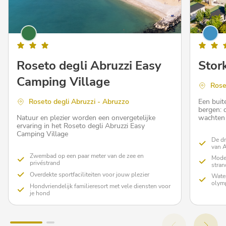
Roseto degli Abruzzi Easy
Stor
Camping Village
Rose
Roseto degli Abruzzi - Abruzzo
Een buit
bergen: 
Natuur en plezier worden een onvergetelijke
wachten 
ervaring in het Roseto degli Abruzzi Easy
Camping Village
De dr
van 
Zwembad op een paar meter van de zee en
Moder
privéstrand
stran
Overdekte sportfaciliteiten voor jouw plezier
Water
olym
Hondvriendelijk familieresort met vele diensten voor
je hond