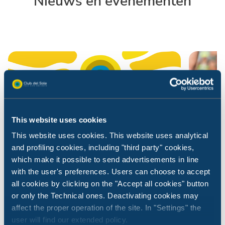
Nieuws en evenementen
This website uses cookies
This website uses cookies. This website uses analytical
and profiling cookies, including "third party" cookies,
which make it possible to send advertisements in line
with the user's preferences. Users can choose to accept
all cookies by clicking on the "Accept all cookies" button
or only the Technical ones. Deactivating cookies may
Nieuws van Club del Sole
Nieuws
affect the proper operation of the site. In "Settings" the
01 juli 2026
03 juni
user will find our extended policy.