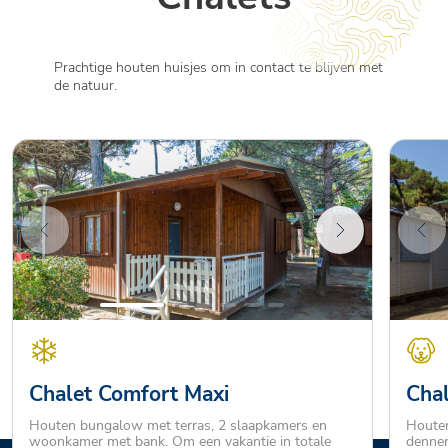
Prachtige houten huisjes om in contact te blijven met
de natuur.
Chalet Comfort Maxi
Cha
Houten bungalow met terras, 2 slaapkamers en
Houten
woonkamer met bank. Om een vakantie in totale
dennen