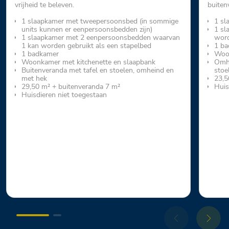
vrijheid te beleven.
buiten
1 slaapkamer met tweepersoonsbed (in sommige
1 sl
units kunnen er eenpersoonsbedden zijn)
1 sl
1 slaapkamer met 2 eenpersoonsbedden waarvan
word
1 kan worden gebruikt als een stapelbed
1 ba
1 badkamer
Woon
Woonkamer met kitchenette en slaapbank
Omhe
Buitenveranda met tafel en stoelen, omheind en
stoe
met hek
23,5
29,50 m² + buitenveranda 7 m²
Huis
Huisdieren niet toegestaan