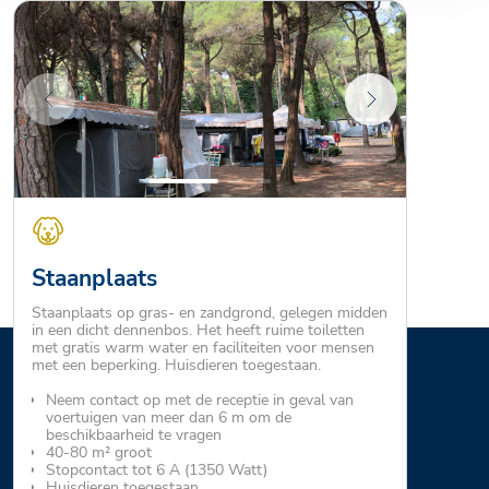
Staanplaats
Staanplaats op gras- en zandgrond, gelegen midden
in een dicht dennenbos. Het heeft ruime toiletten
met gratis warm water en faciliteiten voor mensen
met een beperking. Huisdieren toegestaan.
Neem contact op met de receptie in geval van
voertuigen van meer dan 6 m om de
beschikbaarheid te vragen
40-80 m² groot
Stopcontact tot 6 A (1350 Watt)
Huisdieren toegestaan