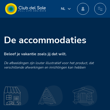
NL
NL
IT
Doe mee aan het nieuwe loyaliteitsprogramma: je kunt geweldige beloningen winnen!
EN
DE
FR
De accommodaties
PL
Beleef je vakantie zoals jij dat wilt.
De afbeeldingen zijn louter illustratief voor het product, dat
verschillende afwerkingen en inrichtingen kan hebben