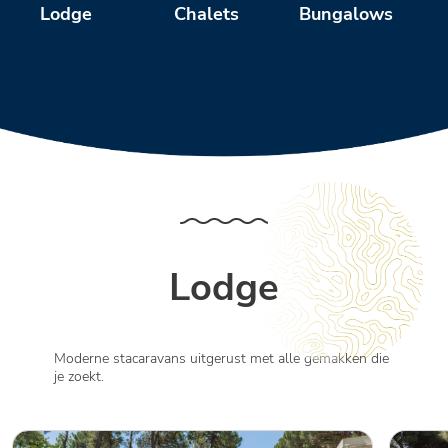
Chalets
Bungalows
S
Lodge
Lodge
Moderne stacaravans uitgerust met alle gemakken die
je zoekt.