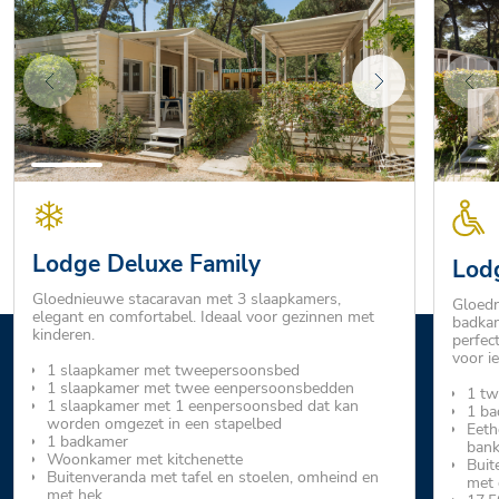
Lodge Deluxe Family
Lod
Gloednieuwe stacaravan met 3 slaapkamers,
Gloedn
elegant en comfortabel. Ideaal voor gezinnen met
badkam
kinderen.
perfec
voor ie
1 slaapkamer met tweepersoonsbed
1 slaapkamer met twee eenpersoonsbedden
1 tw
1 slaapkamer met 1 eenpersoonsbed dat kan
1 ba
worden omgezet in een stapelbed
Eeth
1 badkamer
ban
Woonkamer met kitchenette
Buit
Buitenveranda met tafel en stoelen, omheind en
met 
met hek