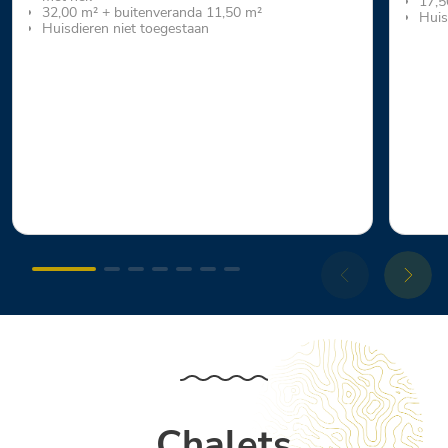
17,5
32,00 m² + buitenveranda 11,50 m²
Huis
Huisdieren niet toegestaan
Chalets