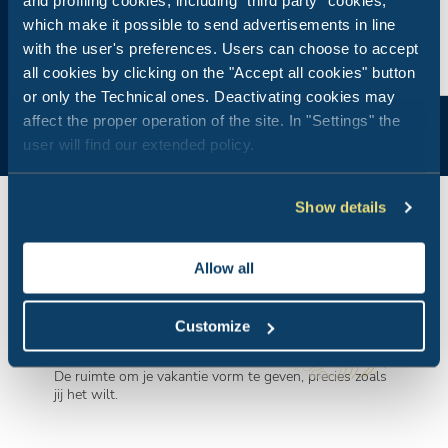
and profiling cookies, including "third party" cookies,
which make it possible to send advertisements in line
with the user's preferences. Users can choose to accept
all cookies by clicking on the "Accept all cookies" button
or only the Technical ones. Deactivating cookies may
affect the proper operation of the site. In "Settings" the
user will find our extended policy.
Show details
Allow all
Staanplaatsen
Customize
De ruimte om je vakantie vorm te geven, precies zoals
jij het wilt.