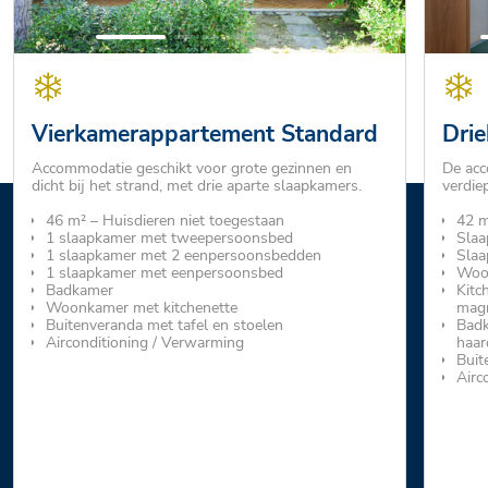
Vierkamerappartement Standard
Dri
Accommodatie geschikt voor grote gezinnen en
De acc
dicht bij het strand, met drie aparte slaapkamers.
verdie
46 m² – Huisdieren niet toegestaan
42 m
1 slaapkamer met tweepersoonsbed
Slaa
1 slaapkamer met 2 eenpersoonsbedden
Slaa
1 slaapkamer met eenpersoonsbed
Woo
Badkamer
Kitc
Woonkamer met kitchenette
mag
Buitenveranda met tafel en stoelen
Badk
Airconditioning / Verwarming
haar
Buit
Airc