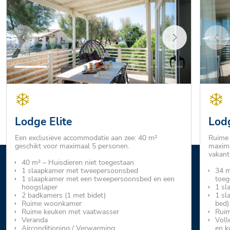
Lodge Elite
Lod
Een exclusieve accommodatie aan zee: 40 m²
Ruime 
geschikt voor maximaal 5 personen.
maxima
vakanti
40 m² – Huisdieren niet toegestaan
1 slaapkamer met tweepersoonsbed
34 m
1 slaapkamer met een tweepersoonsbed en een
toeg
hoogslaper
1 sl
2 badkamers (1 met bidet)
1 sl
Ruime woonkamer
bed)
Ruime keuken met vaatwasser
Ruim
Veranda
Voll
Airconditioning / Verwarming
en k