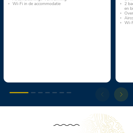
Wi-Fi in de accommodatie
2 ba
en b
Over
Airc
Wi-F