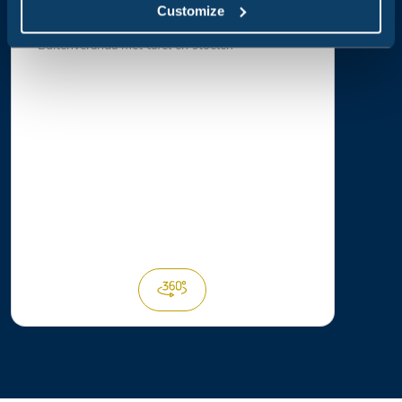
1 slaapkamer met eenpersoonsbed en stapelbed
Customize
Badkamer (geen bidet)
Woonkamer met kitchenette
Buitenveranda met tafel en stoelen