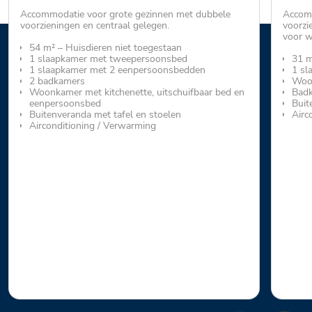
Accommodatie voor grote gezinnen met dubbele
Accomm
voorzieningen en centraal gelegen.
voorzi
voor w
54 m² – Huisdieren niet toegestaan
1 slaapkamer met tweepersoonsbed
31 m
1 slaapkamer met 2 eenpersoonsbedden
1 sl
2 badkamers
Woon
Woonkamer met kitchenette, uitschuifbaar bed en
Bad
eenpersoonsbed
Buit
Buitenveranda met tafel en stoelen
Airc
Airconditioning / Verwarming