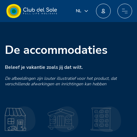
NL
NL
IT
Doe mee aan het nieuwe loyaliteitsprogramma: je kunt geweldige beloningen winnen!
EN
DE
FR
De accommodaties
PL
Beleef je vakantie zoals jij dat wilt.
De afbeeldingen zijn louter illustratief voor het product, dat
verschillende afwerkingen en inrichtingen kan hebben