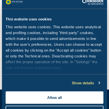
alle gemakken die je zoekt.
This website uses cookies
This website uses cookies. This website uses analytical
and profiling cookies, including "third party" cookies,
which make it possible to send advertisements in line
with the user's preferences. Users can choose to accept
all cookies by clicking on the "Accept all cookies" button
or only the Technical ones. Deactivating cookies may
affect the proper operation of the site. In "Settings" the
user will find our extended policy.
Glamping Tent
Show details
De innovatieve Glamping-ervaring, in een
accommodatie van 41 m² waar je ook je hond mee
naartoe kunt nemen.
Allow all
41 m² + 14 m² veranda – Huisdieren toegestaan
1 slaapkamer met tweepersoonsbed