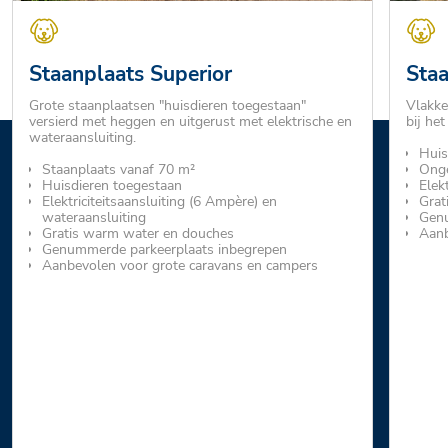
Staanplaats Superior
Staa
Grote staanplaatsen "huisdieren toegestaan"
Vlakke
versierd met heggen en uitgerust met elektrische en
bij het
wateraansluiting.
Huis
Staanplaats vanaf 70 m²
Onge
Huisdieren toegestaan
Elek
Elektriciteitsaansluiting (6 Ampère) en
Grat
wateraansluiting
Genu
Gratis warm water en douches
Aanb
Genummerde parkeerplaats inbegrepen
Aanbevolen voor grote caravans en campers