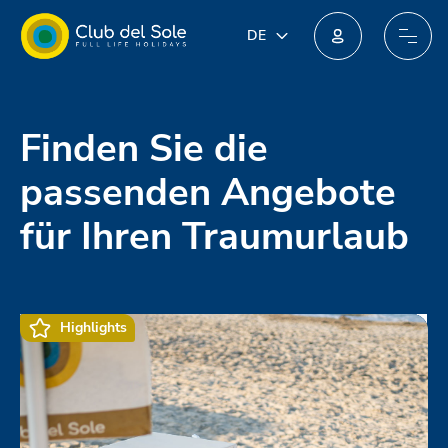
DE
DE
IT
Machen Sie beim neuen Treueprogramm mit: Sie könnten unglaubliche Preise erhalten!
EN
FR
Finden Sie die
PL
NL
passenden Angebote
für Ihren Traumurlaub
Highlights