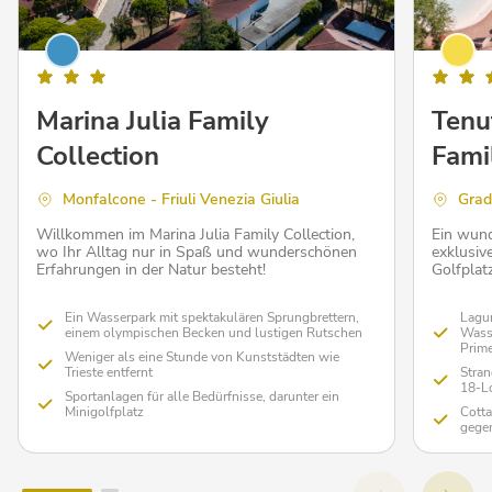
Marina Julia Family
Tenu
Collection
Fami
Monfalcone - Friuli Venezia Giulia
Grado
Willkommen im Marina Julia Family Collection,
Ein wund
wo Ihr Alltag nur in Spaß und wunderschönen
exklusiv
Erfahrungen in der Natur besteht!
Golfplatz
Ein Wasserpark mit spektakulären Sprungbrettern,
Lagun
einem olympischen Becken und lustigen Rutschen
Wass
Prim
Weniger als eine Stunde von Kunststädten wie
Trieste entfernt
Stran
18-L
Sportanlagen für alle Bedürfnisse, darunter ein
Minigolfplatz
Cotta
gege