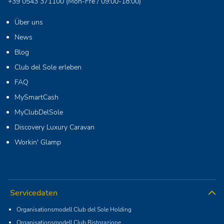
+39 0543 371100
(Mon-Fre / 09:00-18:00)
Über uns
News
Blog
Club del Sole erleben
FAQ
MySmartCash
MyClubDelSole
Discovery Luxury Caravan
Workin' Glamp
Servicedaten
Organisationsmodell Club del Sole Holding
Organisationsmodell Club Ristorazione