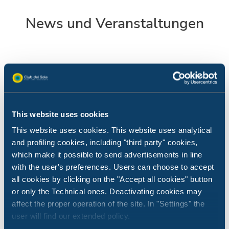
News und Veranstaltungen
This website uses cookies
This website uses cookies. This website uses analytical
and profiling cookies, including "third party" cookies,
which make it possible to send advertisements in line
with the user's preferences. Users can choose to accept
all cookies by clicking on the "Accept all cookies" button
or only the Technical ones. Deactivating cookies may
affect the proper operation of the site. In "Settings" the
user will find our extended policy.
Neuigkeiten vom Club del Sole
Neuigk