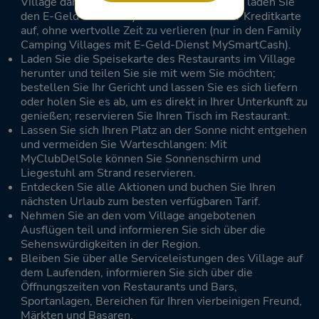
Village dank dem praktischen QR-Code und laden Sie
den E-Geld-Dienst MySmartCash mit Ihrer Kreditkarte
auf, ohne wertvolle Zeit zu verlieren (nur in den Family
Camping Villages mit E-Geld-Dienst MySmartCash).
Laden Sie die Speisekarte des Restaurants im Village
herunter und teilen Sie sie mit wem Sie möchten;
bestellen Sie Ihr Gericht und lassen Sie es sich liefern
oder holen Sie es ab, um es direkt in Ihrer Unterkunft zu
genießen; reservieren Sie Ihren Tisch im Restaurant.
Lassen Sie sich Ihren Platz an der Sonne nicht entgehen
und vermeiden Sie Warteschlangen: Mit
MyClubDelSole können Sie Sonnenschirm und
Liegestuhl am Strand reservieren.
Entdecken Sie alle Aktionen und buchen Sie Ihren
nächsten Urlaub zum besten verfügbaren Tarif.
Nehmen Sie an den vom Village angebotenen
Ausflügen teil und informieren Sie sich über die
Sehenswürdigkeiten in der Region.
Bleiben Sie über alle Serviceleistungen des Village auf
dem Laufenden, informieren Sie sich über die
Öffnungszeiten von Restaurants und Bars,
Sportanlagen, Bereichen für Ihren vierbeinigen Freund,
Märkten und Basaren.