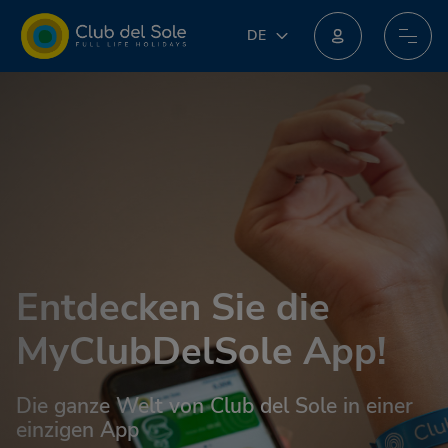
DE
DE
IT
Machen Sie beim neuen Treueprogramm mit: Sie könnten unglaubliche Preise erhalten!
EN
FR
PL
NL
Entdecken Sie die
MyClubDelSole App!
Die ganze Welt von Club del Sole in einer
einzigen App