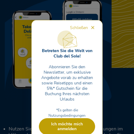
Schließen
Betreten Sie die Welt von
Club del Sole!
Abonnieren Sie den
Newsletter, um exklusive
Angebote vorab zu erhalten
sowie Reisetipps und einen
5%* Gutschein für die
Buchung Ihres nächsten
Urlaubs
*Es gelten die
Nutzungsbedingungen
Ich möchte mich
Nutzen Sie sie für schnelle und sichere Zahlungen im
anmelden