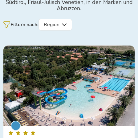
Südtirol, Friaul-Julisch Venetien, in den Marken und
Abruzzen.
Filtern nach:
Region
Marken
Trentino-Südtirol
Gardasee
Abruzzen
Friaul-Julisch Venetien
Toskana
Emilia-Romagna