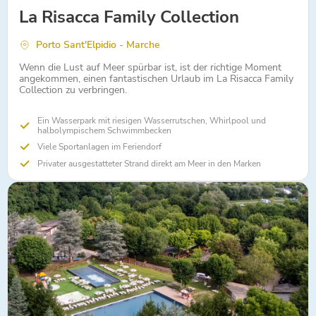
La Risacca Family Collection
Porto Sant'Elpidio - Marche
Wenn die Lust auf Meer spürbar ist, ist der richtige Moment
angekommen, einen fantastischen Urlaub im La Risacca Family
Collection zu verbringen.
Ein Wasserpark mit riesigen Wasserrutschen, Whirlpool und
halbolympischem Schwimmbecken
Viele Sportanlagen im Feriendorf
Privater ausgestatteter Strand direkt am Meer in den Marken