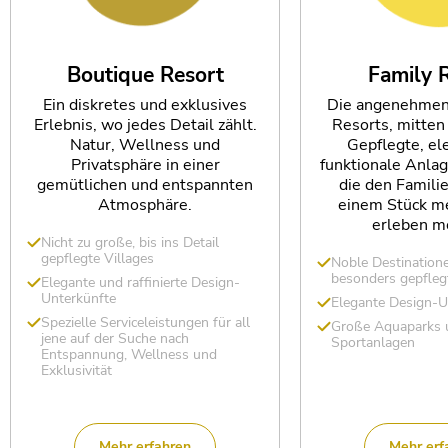
Boutique Resort
Family 
Ein diskretes und exklusives
Die angenehmen 
Erlebnis, wo jedes Detail zählt.
Resorts, mitten 
Natur, Wellness und
Gepflegte, el
Privatsphäre in einer
funktionale Anlage
gemütlichen und entspannten
die den Famili
Atmosphäre.
einem Stück m
erleben m
Nicht zu große, bis ins Detail
gepflegte Villages
Noble Destination
besonders gepfle
Elegante und raffinierte Design-
Unterkünfte
Elegante Design-U
Spezielle Serviceleistungen für all
Große Aquaparks 
jene auf der Suche nach
Sportanlagen
Entspannung, Wellness und
Exklusivität
Mehr erfahren
Mehr erf