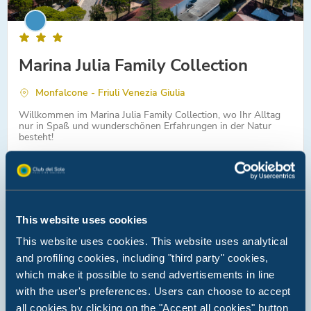
Marina Julia Family Collection
Monfalcone - Friuli Venezia Giulia
Willkommen im Marina Julia Family Collection, wo Ihr Alltag
nur in Spaß und wunderschönen Erfahrungen in der Natur
besteht!
Ein Wasserpark mit spektakulären Sprungbrettern, einem
olympischen Becken und lustigen Rutschen
Weniger als eine Stunde von Kunststädten wie Trieste entfernt
Sportanlagen für alle Bedürfnisse, darunter ein Minigolfplatz
This website uses cookies
This website uses cookies. This website uses analytical
and profiling cookies, including "third party" cookies,
which make it possible to send advertisements in line
with the user's preferences. Users can choose to accept
all cookies by clicking on the "Accept all cookies" button