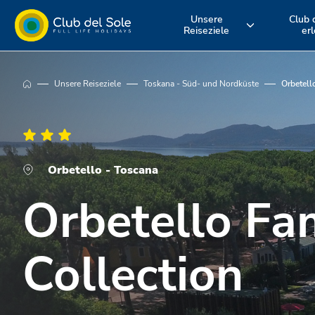
Unsere
Club 
Reiseziele
er
Erleben Sie
Wo möchten Sie
Entdecken S
Unsere Reiseziele
Toskana - Süd- und Nordküste
Orbetell
einen Urlaub
im Urlaub
unsere
ganz nach Ihren
hinfahren?
Serviceleist
Orbetello - Toscana
Vorstellungen
Orbetello Fa
Collection