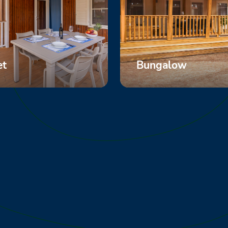
et
Bungalow
nzeigen
Mehr anzeigen