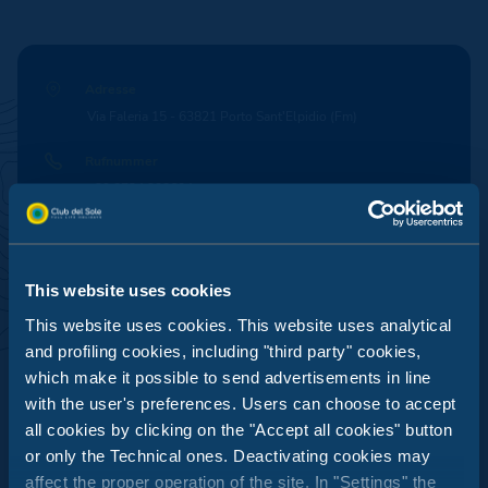
Adresse
Via Faleria 15 - 63821 Porto Sant'Elpidio (Fm)
Rufnummer
+39 0734 900604
E-Mail
lemimose@clubdelsole.com
LE MIMOSE FAMILY RESORT:
This website uses cookies
Öffnungszeitraum
NEUE EMOTIONEN MIT
This website uses cookies. This website uses analytical
28. Mai 2026 - 14. September 2026
MEERBLICK
and profiling cookies, including "third party" cookies,
which make it possible to send advertisements in line
Karte des Feriendorfs
Mehr Komfort, mehr Stil, mehr Spaß!
with the user's preferences. Users can choose to accept
Anzeigen
Entdecke die neuen Lodges, die renovierten
all cookies by clicking on the "Accept all cookies" button
Bereiche und das überarbeitete Poolareal für ein
or only the Technical ones. Deactivating cookies may
einzigartiges Familienerlebnis.
affect the proper operation of the site. In "Settings" the