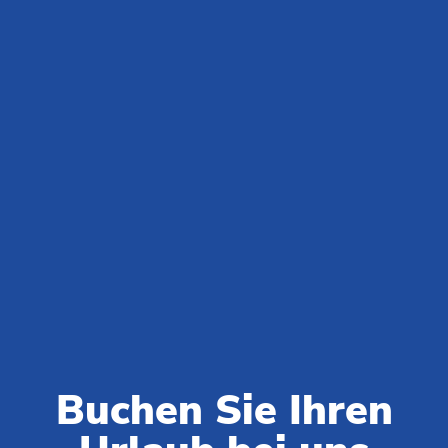
Die Locations von Club del Sole
Romagna-Adriaküste und Bologna - Emilia Romagna
Romagna Family Resort
Riccione Easy Camping Village
Rimini Family Resort
Adriano Family Collection
Marina Family Resort
Marina Romea Easy Camping Village
Milano Marittima Boutique Resort
Adriatico Cervia Easy Camping Village
Pini Boutique Resort
Rivaverde Easy Camping Village
Spina Family Collection
Vigna sul Mar Family Collection
Buchen Sie Ihren
Bologna Easy Camping Village
Süd- und Nordküste - Toskana