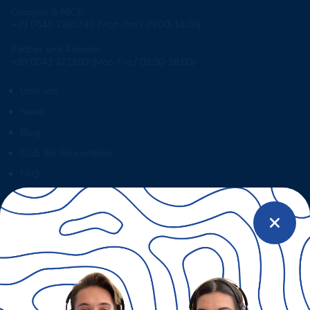
Gruppen & MICE:
+39 0543 1908740
(Mon-Fre / 09:00-18:00)
Partner und Anbieter:
+39 0543 371100
(Mon-Fre / 09:00-18:00)
Über uns
News
Blog
Club del Sole erleben
FAQ
MySmartCash
MyClubDelSole
Discovery Luxury Caravan
Workin' Glamp