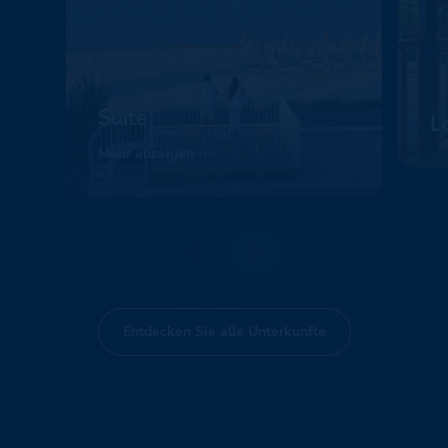
Suite
L
Mehr anzeigen
Me
Entdecken Sie alle Unterkünfte