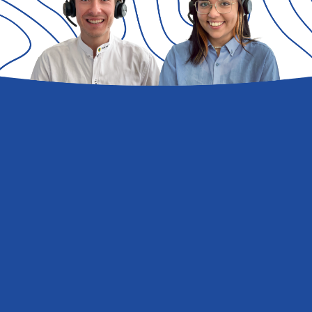
Servicedaten
Organisationsmodell Club del Sole Holding
Organisationsmodell Club Ristorazione
Organisationsmodell Club del Sole
Nachhaltigkeitsplan
Verkaufsbedingungen
Verkaufsbedingungen für Gift Cards
Feriendorfverordnung
Verordnung für Tiere in Feriendörfern
Katalog
Company Profile
Ethikkodex
Versicherter Urlaub
Reisvollmacht für Minderjährige
Vip Card
Christmas Gift Card