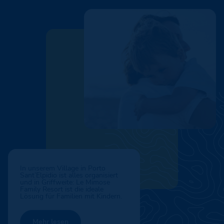
In unserem Village in Porto
Sant’Elpidio ist alles organisiert
und in Griffweite: Le Mimose
Family Resort ist die ideale
Lösung für Familien mit Kindern.
Mehr lesen