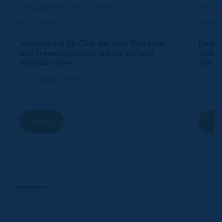
Neuigkeiten vom Club del Sole
Neuigk
01 Juli 2026
21 Mai
Vorhang auf für Club del Sole Rewards,
Bandie
das Treueprogramm, wo die Vorteile
Villag
niemals enden
prämi
Lesezeit: 3 Min
Le
Lesen
Le