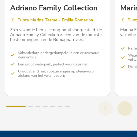
Adriano Family Collection
Mari
Punta Marina Terme - Emilia Romagna
Punt
Zo’n vakantie heb je je nog nooit voorgesteld: de
Marina F
Adriano Family Collection is een van de mooiste
vakantie
bestemmingen aan de Romagna-riviera!
Perfe
Vakantiedorp ondergedompeld in een eeuwenoud
Wate
dennenbos
volw
Een groot waterpark, perfect voor gezinnen
Dicht
Groot strand met voorzieningen op steenworp
afstand van het vakantiedorp