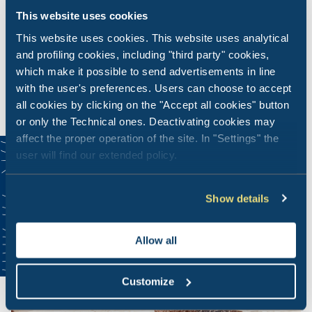
This website uses cookies
Lorem ipsum dolor sit amet, consectetur adipiscing elit.
This website uses cookies. This website uses analytical
Donec non lectus risus. Praesent ut tincidunt ex. Aliquam
and profiling cookies, including "third party" cookies,
rhoncus risus purus, eget dictum tellus eres vacantiam in
which make it possible to send advertisements in line
res silvarum bagnae marae.
with the user's preferences. Users can choose to accept
all cookies by clicking on the "Accept all cookies" button
or only the Technical ones. Deactivating cookies may
affect the proper operation of the site. In "Settings" the
user will find our extended policy.
Show details
Allow all
Customize