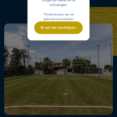
volgende vakantie te
ontvangen.
*Onderworpen aan de
gebruiksvoorwaarden
Ik wil me inschrijven.