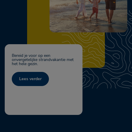
Bereid je voor op een
onvergetelijke strandvakantie met
het hele gezin.
Lees verder