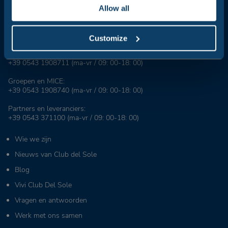
wereld.
Allow all
Reserveringscentrale:
+39 0543 24108
Customize
Voor agentschappen en touroperators:
+39 0543 1908711
(ma-vr / 09: 00-18: 00)
Groepen en MICE:
+39 0543 1908740
(ma-vr / 09: 00-18: 00)
Partners en leveranciers:
+39 0543 371100
(ma-vr / 09: 00-18: 00)
Wie we zijn
Nieuws van Club del Sole
Blog
Vivi Club Del Sole
Vragen en antwoorden
Werk met ons samen