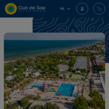
NL
NL
IT
EN
DE
FR
PL