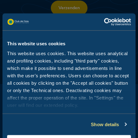
Verzenden
TOEGEWIJDE PROMO'S -
GEGEVENSVERWERKING EN -ANALYSE
Ik ga akkoord
This website uses cookies
This website uses cookies. This website uses analytical
and profiling cookies, including "third party" cookies,
which make it possible to send advertisements in line
with the user's preferences. Users can choose to accept
all cookies by clicking on the "Accept all cookies" button
or only the Technical ones. Deactivating cookies may
affect the proper operation of the site. In "Settings" the
user will find our extended policy.
Club del Sole staat synoniem voor vakanties in de open lucht: 29
Show details
vakantiedorpen op een steenworp afstand van de zee, in de
bergen, langs de kusten van de badplaatsen die symbool staan
voor de Italiaanse zomer, de meest geliefde in Italië en in de