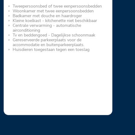
Tweepersoonsbed of twee eenpersoonsbedden
Woonkamer met twee eenpersoonsbedden
Badkamer met douche en haardroger
Kleine koelkast - kitchenette niet beschikbaar
Centrale verwarming - automatische
airconditioning
Tv en beddengoed - Dagelijkse schoonmaak
Gereserveerde parkeerplaats voor de
accommodatie en buitenparkeerplaats.
Huisdieren toegestaan tegen een toeslag