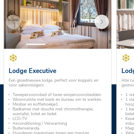
Lodge Executive
Lod
Een gloednieuwe lodge, perfect voor koppels en
Alle r
voor zakenreizigers
gezinn
Tweepersoonsbed of twee eenpersoonsbedden
1 sl
Woonruimte met bank en bureau om te werken
1 sl
Minibar en koffiehoekje1
hoog
Badkamer met douche met chromotherapie,
1 ba
wastafel, toilet en bidet
bide
LCD-TV
Keuk
Airconditioning / Verwarming
indu
Buitenveranda
Magn
Huisdieren toegestaan tegen een toeslag
Woon