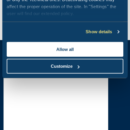
affect the proper operation of the site. In "Settings" the
user will find our extended policy.
Staanplaats
Staanplaats met elektriciteitsaansluiting.
Show details
Schaduwrijke staanplaatsen
Lichtaansluiting
Verwarmde sanitaire voorzieningen met gratis
warme douches
Allow all
Wasruimte met wasmachines en drogers
Chemisch toilet
20 winterstaanplaatsen
Customize
Camper service
Zwembad beschikbaar tegen een toeslag