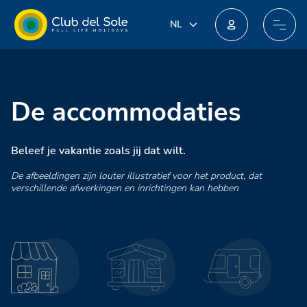
NL
NL
IT
Doe mee aan het nieuwe loyaliteitsprogramma: je kunt geweldige beloningen winnen!
EN
DE
FR
De accommodaties
PL
Beleef je vakantie zoals jij dat wilt.
De afbeeldingen zijn louter illustratief voor het product, dat
verschillende afwerkingen en inrichtingen kan hebben