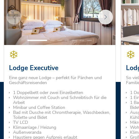
Lodge Executive
Lod
Eine ganz neue Lodge – perfekt für Pärchen und
So viel
Geschäftsreisenden
Famili
1 Doppelbett oder zwei Einzelbetten
1 Do
Wohnzimmer mit Couch und Schreibtisch für die
1 Ei
Arbeit
1 Ba
Minibar und Coffee Station
Bide
Bad mit Dusche mit Chromtherapie, Waschbecken,
Ausg
Toilette und Bidet
Kühl
TV LCD
Mikr
Klimaanlage / Heizung
Wohn
Außenveranda
Klim
Haustiere gegen Aufpreis erlaubt
Groß