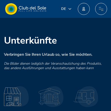
DE
DE
IT
Machen Sie beim neuen Treueprogramm mit: Sie könnten unglaubliche Preise erhalten!
EN
FR
PL
Unterkünfte
NL
Verbringen Sie Ihren Urlaub so, wie Sie möchten.
Die Bilder dienen lediglich der Veranschaulichung des Produkts,
das andere Ausführungen und Ausstattungen haben kann