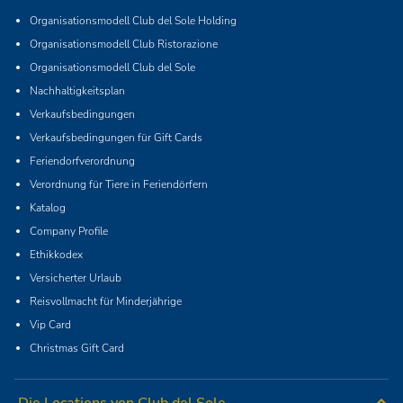
Organisationsmodell Club del Sole Holding
Organisationsmodell Club Ristorazione
Organisationsmodell Club del Sole
Nachhaltigkeitsplan
Verkaufsbedingungen
Verkaufsbedingungen für Gift Cards
Feriendorfverordnung
Verordnung für Tiere in Feriendörfern
Katalog
Company Profile
Ethikkodex
Versicherter Urlaub
Reisvollmacht für Minderjährige
Vip Card
Christmas Gift Card
Die Locations von Club del Sole