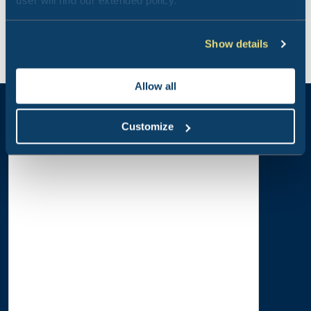
user will find our extended policy.
Stellplatz
Show details
Stellplatz mit Strom.
Schattige Stellplätze mit je leichtem Angriff
Beheizte Toiletten mit kostenlosen
Allow all
Warmwasserduschen
Wasch- und Trockenraum
Chemietoilette, 20 Winterstellplätze
Customize
Camper-Service
Schwimmbad gegen Aufpreis verfügbar