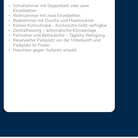
Schlafzimmer mit Doppelbett oder zwei
Einzelbetten
Wohnzimmer mit zwei Einzelbetten
Badezimmer mit Dusche und Haartrockner
Kleiner Kühlschrank - Kochnische nicht verfügbar
Zentralheizung – automatische Klimaanlage
Fernseher und Bettwäsche – Tägliche Reinigung
Reservierter Parkplatz vor der Unterkunft und
Parkplatz im Freien
Haustiere gegen Aufpreis erlaubt