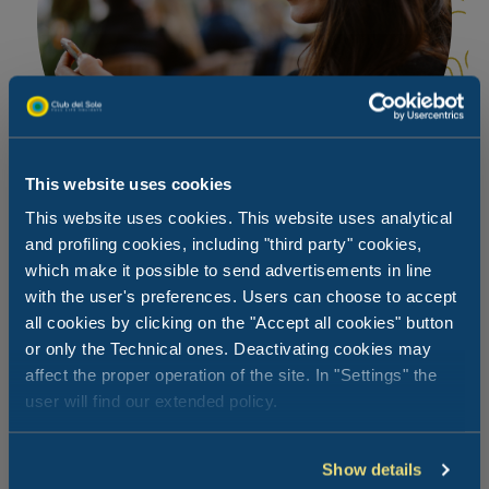
This website uses cookies
This website uses cookies. This website uses analytical
and profiling cookies, including "third party" cookies,
which make it possible to send advertisements in line
with the user's preferences. Users can choose to accept
all cookies by clicking on the "Accept all cookies" button
Maak het jezelf gemakkelijk en
bestel
!
or only the Technical ones. Deactivating cookies may
affect the proper operation of the site. In "Settings" the
user will find our extended policy.
Bestel in de My Club del Sole-app en ontvang lunch of
diner direct in je vakantiehuis
Show details