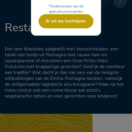
*Onderworpen aan de
gebruiksvoorwaarden
Ik wil me inschrijven.
Restaurantmenu
Een zeer klassieke spaghetti met venusschelpen, een
tataki van tonijn uit Romagna met rauwe ham en
squacquerone of misschien een Gran Fritto Mare
Dolcevita met knapperige groenten? Geef je de voorkeur
aan traditie? Wat dacht je dan van een van de hoogste
uitdrukkingen van de Emilia-Romagna-keuken, namelijk
de zelfgemaakte tagliatelle alla bolognese? Maar op het
menu vind je ook een ruime keuze aan pizza's,
vegetarische opties en veel gerechten voor kinderen!