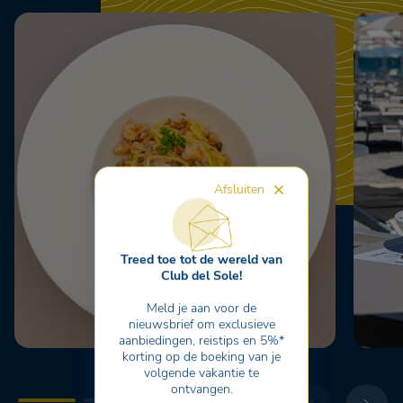
Afsluiten
Treed toe tot de wereld van
Club del Sole!
Meld je aan voor de
nieuwsbrief om exclusieve
aanbiedingen, reistips en 5%*
korting op de boeking van je
volgende vakantie te
ontvangen.