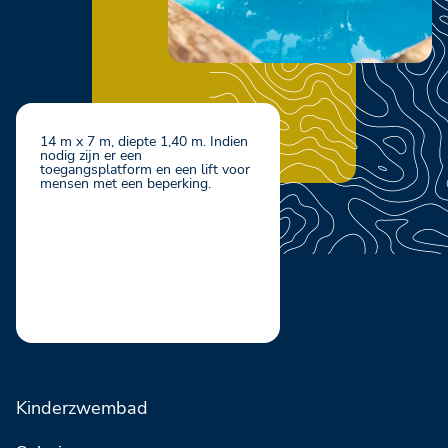
14 m x 7 m, diepte 1,40 m. Indien
nodig zijn er een
toegangsplatform en een lift voor
mensen met een beperking.
Kinderzwembad