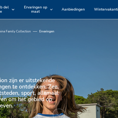
ub del
Ervaringen op
Aanbiedingen
Wintervakant
le
maat
e
Hotelarrangement
Accommodatie
EMILIA ROMAGNA
TOSCANE
Romagna
Maremma
en
en
pina Family Collection
Ervaringen
Bologna
Versilia
Actieve belevenissen en fietstochten
Zwembaden
Spina Adventures
Stranden
Entertainment
on zijn er uitstekende
ngen te ontdekken. Zee,
Restaurants
tsteden, sport, allemaal
ven om het gebied op
leven.