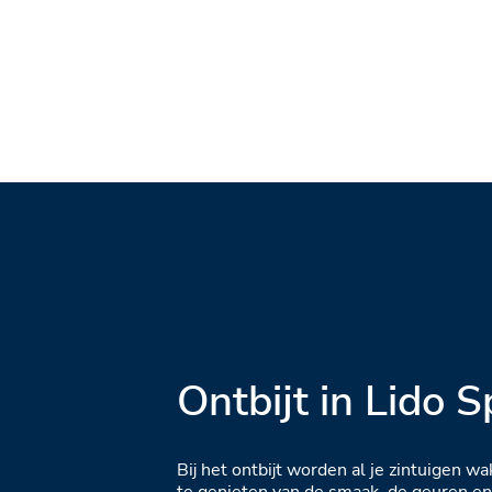
Ontbijt in Lido S
Bij het ontbijt worden al je zintuigen w