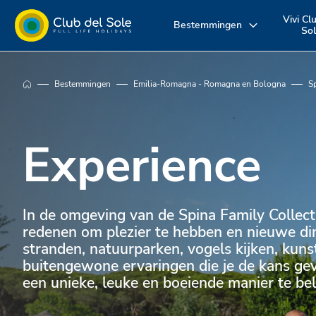
Vivi Cl
Bestemmingen
So
Beleef uw
Waar wil je op
Ontdek onz
Bestemmingen
Emilia-Romagna - Romagna en Bologna
S
vakantie zoals u
vakantie
diensten
dat wilt
naartoe?
Experience
In de omgeving van de Spina Family Collecti
redenen om plezier te hebben en nieuwe di
stranden, natuurparken, vogels kijken, kuns
buitengewone ervaringen die je de kans ge
een unieke, leuke en boeiende manier te be