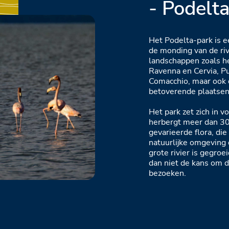
- Podelt
Het Podelta-park is e
de monding van de rivi
landschappen zoals he
Ravenna en Cervia, P
Comacchio, maar ook d
betoverende plaatsen
Het park zet zich in v
herbergt meer dan 3
gevarieerde flora, di
natuurlijke omgeving
grote rivier is gegroe
dan niet de kans om d
bezoeken.