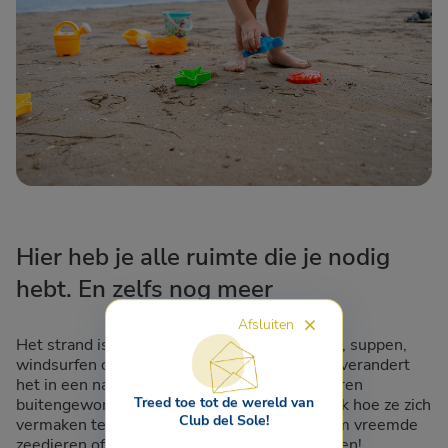
Hier heb je alle ruimte die je nodig
hebt. En zelfs nog meer
Afsluiten
Het strand is de perfecte plek om te kajakken, suppen,
windsurfen of misschien kitesurfen, en bij eb verandert
het in een natuurlijke speeltuin waar je kinderen
Treed toe tot de wereld van
buitengewone avonturen kunnen beleven. Kijk hoe ze zich
Club del Sole!
vermaken terwijl ze in het water spetteren om vreemde
zeedieren of de mooiste schelpen te ontdekken!