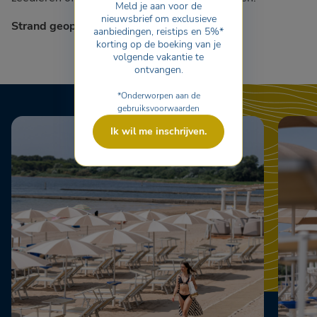
Meld je aan voor de
nieuwsbrief om exclusieve
Strand geopend vanaf 21 mei.
aanbiedingen, reistips en 5%*
korting op de boeking van je
volgende vakantie te
ontvangen.
*Onderworpen aan de
gebruiksvoorwaarden
Ik wil me inschrijven.