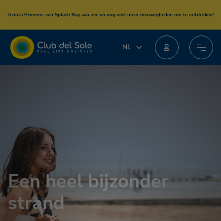
Tenuta Primero
: een Splash Bay aan zee en nog veel meer nieuwigheden om te ontdekken!
NL
Doe mee aan het nieuwe loyaliteitsprogramma: je kunt geweldige beloningen winnen!
NL
IT
EN
DE
FR
PL
Een heel bijzonder
strand