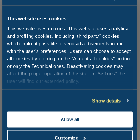
This website uses cookies
This website uses cookies. This website uses analytical
and profiling cookies, including "third party" cookies,
which make it possible to send advertisements in line
with the user's preferences. Users can choose to accept
all cookies by clicking on the "Accept all cookies" button
or only the Technical ones. Deactivating cookies may
Milieuvriendelijk, maar met veel
affect the proper operation of the site. In "Settings" the
diensten: de Kitebar
user will find our extended policy.
Als je besluit om een dag op het strand door te brengen,
Show details
wordt onze Kitebar je belangrijkste referentiepunt voor
het boeken van alle diensten of voor een snelle snack. Dit
is wat je binnen vindt:
Allow all
koffie, snackbar, ijs
Verhuur van parasols en ligbedden
Customize